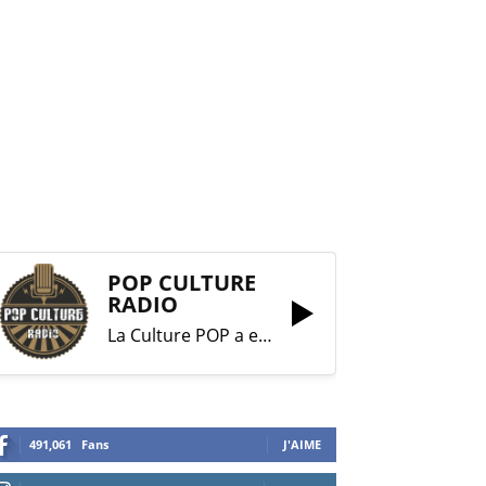
POP CULTURE
RADIO
La Culture POP a enfin trouvé sa RADIO !
491,061
Fans
J'AIME