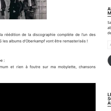
A
M
Sa
ab
de
la réédition de la discographie complète de l’un des
S les albums d’Oberkampf vont être remasterisés !
A
e-
ma
e :
imum et rien à foutre sur ma mobylette, chansons
L
S
A