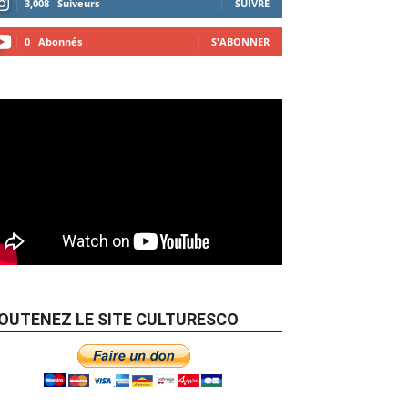
3,008
Suiveurs
SUIVRE
0
Abonnés
S'ABONNER
OUTENEZ LE SITE CULTURESCO