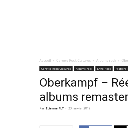
Accueil
Carotte Rock Cultures
Albums rock
Obe
Carotte Rock Cultures
Albums rock
Livre Rock
Histoire 
Oberkampf – Rééd
albums remaster
Par
Etienne FLT
-
23 janvier 2019