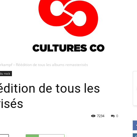
rkampf – Réédition de tous les albums remasterisés
du rock
Culturesco
ition de tous les
isés
7234
0