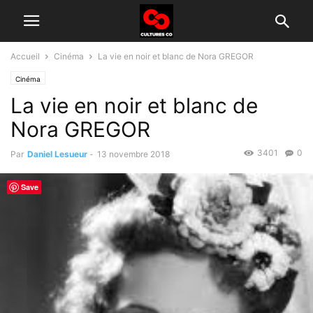
Accueil
Cinéma
La vie en noir et blanc de Nora GREGOR
Cinéma
La vie en noir et blanc de
Nora GREGOR
3401
0
Par
Daniel Lesueur
-
13 novembre 2018
Save