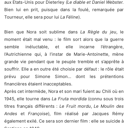
aux Etats-Unis pour Dieterley
(Le diable et Daniel Webster.
Bien lui en prit, puisque dans la foulé, remarquée par
Tourneur, elle sera pour lui
La Féline
).
Bien que Nora soit sublime dans
La Règle du jeu
, le
moment était mal venu : le film sort alors que la guerre
semble inéluctable, et elle incarne l’étrangère,
l’Autrichienne qui, à l’instar de Marie-Antoinette, mène
grande vie pendant que le peuple tremble et s’apprête à
souffrir. Elle a en outre été choisie par défaut : le rôle était
prévu pour Simone Simon… dont les prétentions
financières étaient inacceptables.
Après cet intermède, Nora et son mari fuient au Chili où en
1945, elle tourne dans
La Fruta mordida
(connu sous trois
titres français différents :
Le Fruit mordu
,
Le Moulin des
Andes
et
Françoise
), film réalisé par Jacques Rémy
également exilé. Ce sera son dernier film : elle se suicide à