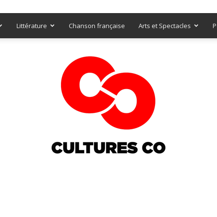
Littérature
Chanson française
Arts et Spectacles
P
Culturesco