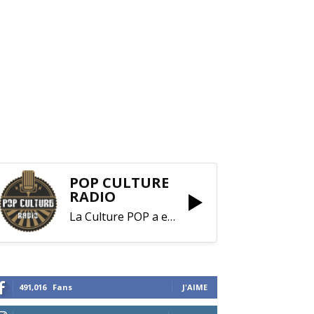
POP CULTURE
RADIO
La Culture POP a enfin trouvé sa RADIO !
491,016
Fans
J'AIME