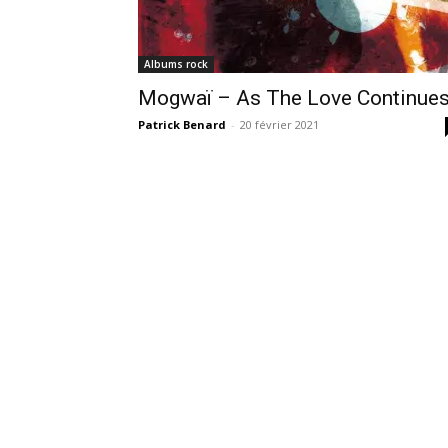
Albums rock
Mogwaï – As The Love Continue
Patrick Benard
-
20 février 2021