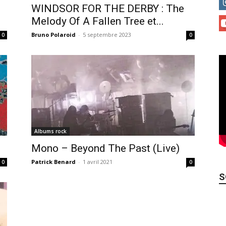
WINDSOR FOR THE DERBY : The
Melody Of A Fallen Tree et...
Bruno Polaroid
-
5 septembre 2023
0
0
Albums rock
Mono – Beyond The Past (Live)
Patrick Benard
-
1 avril 2021
0
0
S