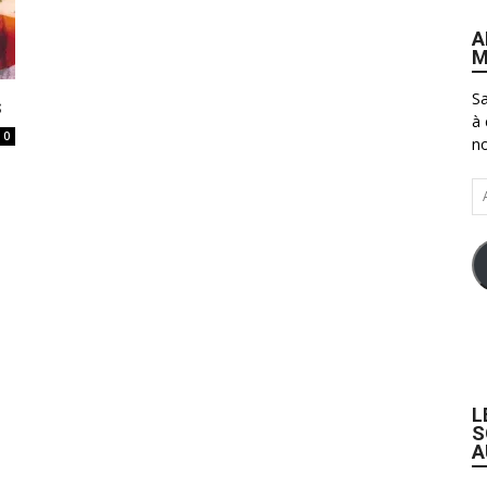
A
M
Sa
s
à 
0
no
Ad
e-
ma
L
S
A