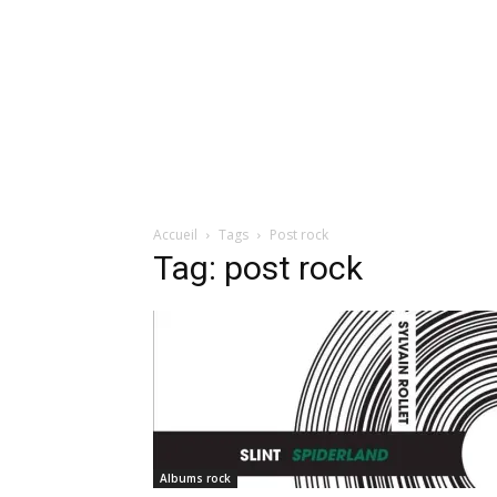
Accueil
Tags
Post rock
Tag: post rock
Albums rock