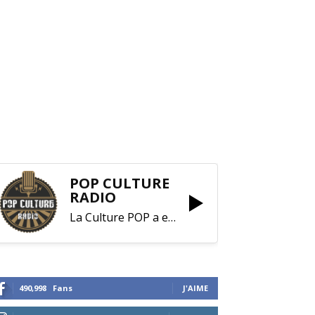
POP CULTURE
RADIO
La Culture POP a enfin trouvé sa RADIO !
490,998
Fans
J'AIME