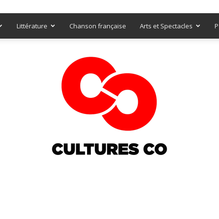
Littérature
Chanson française
Arts et Spectacles
P
Culturesco