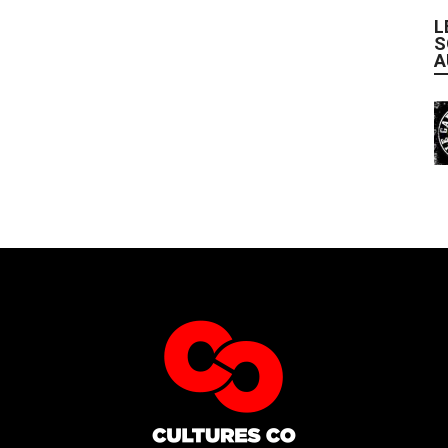
L
S
A