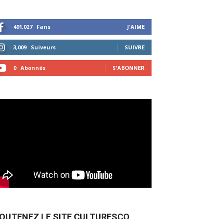
491,027
Fans
J'AIME
3,009
Suiveurs
SUIVRE
0
Abonnés
S'ABONNER
OUTENEZ LE SITE CULTURESCO