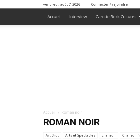
vendredi, août 7, 2026
Connecter / rejoindre
Accueil
Interview
Carotte Rock Cultures
Accueil
Roman noir
ROMAN NOIR
Art Brut
Arts et Spectacles
chanson
Chanson f