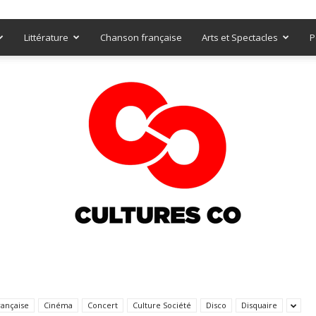
Littérature
Chanson française
Arts et Spectacles
P
Culturesco
rançaise
Cinéma
Concert
Culture Société
Disco
Disquaire