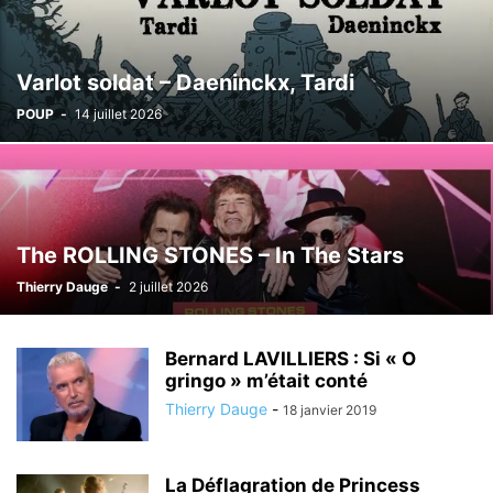
Varlot soldat – Daeninckx, Tardi
POUP
-
14 juillet 2026
The ROLLING STONES – In The Stars
Thierry Dauge
-
2 juillet 2026
Bernard LAVILLIERS : Si « O
gringo » m’était conté
Thierry Dauge
-
18 janvier 2019
La Déflagration de Princess