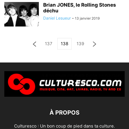
Brian JONES, le Rolling Stones
déchu
Daniel Lesueur
-
13 janvier 2019
137
138
139
À PROPOS
Culturesco : Un bon coup de pied dans ta culture.