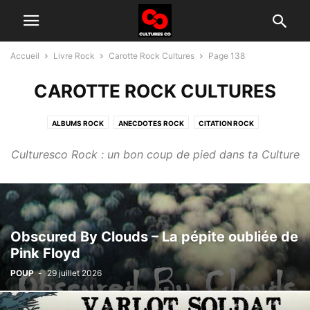
Accueil
Livre Rock
Carotte Rock Cultures
Page 138
CAROTTE ROCK CULTURES
ALBUMS ROCK
ANECDOTES ROCK
CITATION ROCK
GROUPES ROCK D'AUJOURD'HUI
HISTOIRE DU ROCK
INTERVIEW
Culturesco Rock : un bon coup de pied dans ta Culture
TÉLÉ ROCK
Obscured By Clouds – La pépite oubliée de
Pink Floyd
POUP
-
29 juillet 2026