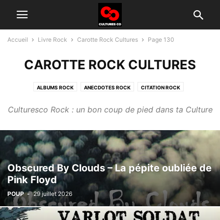
Accueil
Livre Rock
Carotte Rock Cultures
Page 130
CAROTTE ROCK CULTURES
ALBUMS ROCK
ANECDOTES ROCK
CITATION ROCK
GROUPES ROCK D'AUJOURD'HUI
HISTOIRE DU ROCK
INTERVIEW
Culturesco Rock : un bon coup de pied dans ta Culture
TÉLÉ ROCK
Obscured By Clouds – La pépite oubliée de
Pink Floyd
POUP
-
29 juillet 2026