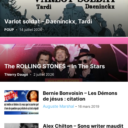
Varlot soldat – Daeninckx, Tardi
POUP
-
14 juillet 2026
The ROLLING STONES – In The Stars
Thierry Dauge
-
2 juillet 2026
Bernie Bonvoisin – Les Démons
de jésus : citation
Auguste Marshal
-
16 mars 2019
Alex Chilton – Song writer maudit