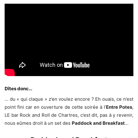
Dîtes donc…
… du « qui claque » z’en voulez encore ? Eh ouais, ce n’est
point fini car en ouverture de cette soirée à l’
Entre Potes
,
LE bar Rock and Roll de Chartres, c’est dit, pas à y revenir,
nous eûmes droit à un set des
Paddock and Breakfast
…