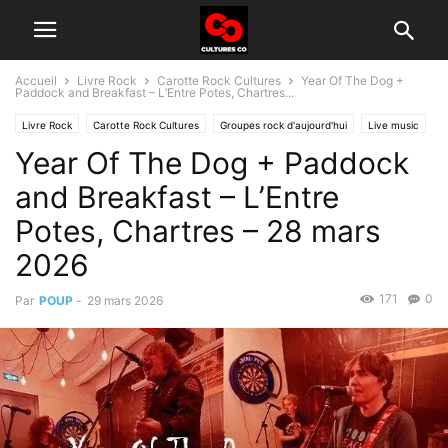
Accueil
Livre Rock
Carotte Rock Cultures
Year Of The Dog +
Paddock and Breakfast – L’Entre Potes, Chartres...
Livre Rock
Carotte Rock Cultures
Groupes rock d'aujourd'hui
Live music
Year Of The Dog + Paddock
and Breakfast – L’Entre
Potes, Chartres – 28 mars
2026
171
0
Par
POUP
-
29 mars 2026