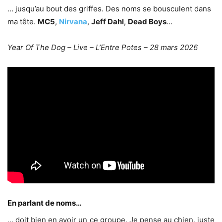
… jusqu’au bout des griffes. Des noms se bousculent dans
ma tête.
MC5
,
Nirvana
,
Jeff Dahl
,
Dead Boys
…
Year Of The Dog – Live – L’Entre Potes – 28 mars 2026
En parlant de noms…
… doit bien en avoir un ce groupe. Je pense au chien, juste