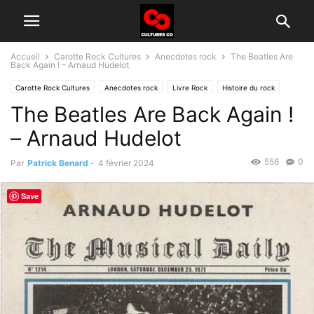
Accueil
Carotte Rock Cultures
Anecdotes rock
The Beatles Are
Back Again ! – Arnaud Hudelot
Carotte Rock Cultures
Anecdotes rock
Livre Rock
Histoire du rock
The Beatles Are Back Again !
Littérature
Short Stories
– Arnaud Hudelot
556
0
Par
Patrick Benard
-
4 février 2024
Save