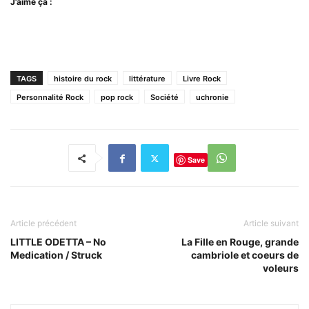
J’aime ça :
TAGS
histoire du rock
littérature
Livre Rock
Personnalité Rock
pop rock
Société
uchronie
Save
Article précédent
Article suivant
LITTLE ODETTA – No
La Fille en Rouge, grande
Medication / Struck
cambriole et coeurs de
voleurs