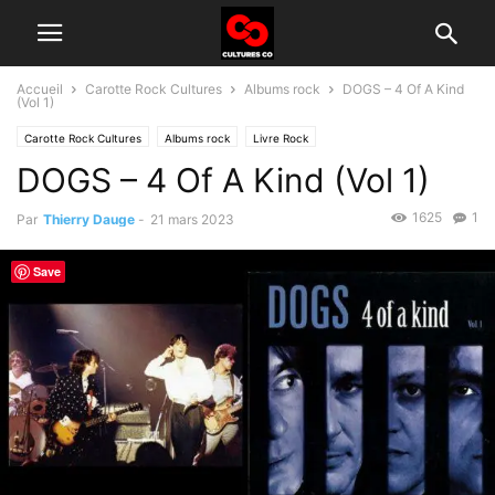
Accueil
Carotte Rock Cultures
Albums rock
DOGS – 4 Of A Kind
(Vol 1)
Carotte Rock Cultures
Albums rock
Livre Rock
DOGS – 4 Of A Kind (Vol 1)
1625
1
Par
Thierry Dauge
-
21 mars 2023
Save