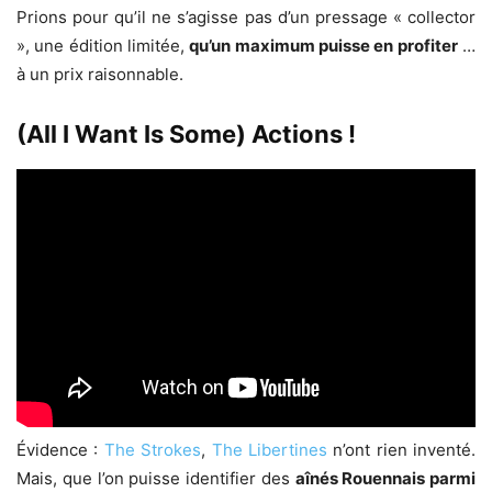
Prions pour qu’il ne s’agisse pas d’un pressage « collector
», une édition limitée,
qu’un maximum puisse en profiter
…
à un prix raisonnable.
(All I Want Is Some) Actions !
Évidence :
The Strokes
,
The Libertines
n’ont rien inventé.
Mais, que l’on puisse identifier des
aînés Rouennais parmi