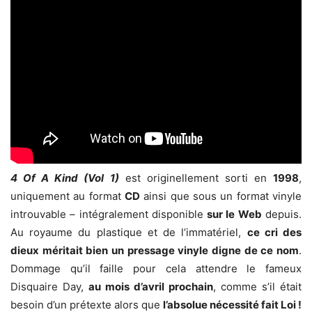
4 Of A Kind (Vol 1)
est originellement sorti en
1998
,
uniquement au format
CD
ainsi que sous un format vinyle
introuvable – intégralement disponible
sur le Web
depuis.
Au royaume du plastique et de l’immatériel,
ce cri des
dieux méritait bien un pressage vinyle digne de ce nom
.
Dommage qu’il faille pour cela attendre le fameux
Disquaire Day,
au mois d’avril prochain
, comme s’il était
besoin d’un prétexte alors que
l’absolue nécessité fait Loi !