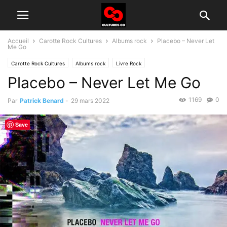
Accueil
Carotte Rock Cultures
Albums rock
Placebo – Never Let
Me Go
Carotte Rock Cultures
Albums rock
Livre Rock
Placebo – Never Let Me Go
Groupes rock d'aujourd'hui
1169
0
Par
Patrick Benard
-
29 mars 2022
Save