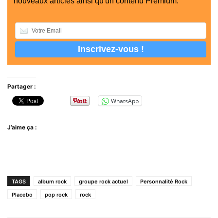
nouveaux articles ainsi qu'un contenu Premium.
Partager :
WhatsApp
J’aime ça :
TAGS
album rock
groupe rock actuel
Personnalité Rock
Placebo
pop rock
rock