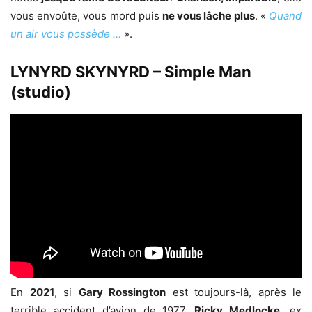
vous envoûte, vous mord puis
ne vous lâche plus
. «
Quand
un air vous possède …
».
LYNYRD SKYNYRD – Simple Man
(studio)
En
2021
, si
Gary Rossington
est toujours-là, après le
terrible accident d’avion de 1977,
Ricky Medlocke
, ex