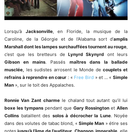
Lorsqu’à
Jacksonville
, en Floride, la musique de la
Caroline, de la Géorgie et de l’Alabama sort d’
amplis
Marshall dont les lampes surchauffées tournent au rouge
,
c’est que les bretteurs de
Lynyrd Skynyrd
ont leurs
Gibson en mains
. Passés
maîtres dans la ballade
musclée,
les sudistes arrosent le Monde de
couplets et
refrains à reprendre en cœur
: «
Free Bird
» et … «
Simple
Man
», sur le toit des Appalaches.
Ronnie Van Zant
charme
le chaland tout autant qu’il lui
boxe les tympans
pendant que
Gary Rossington
et
Allen
Collins
bataillent des
solos à décrocher la Lune
. Noyée
dans des volutes de tabac blond, «
Simple Man
» étire ses
notes
jusqu’à l’âme de l’auditeur
.
Chanson, imparable
, elle