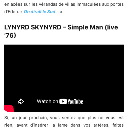
enlacées sur les vérandas de villas immaculées aux portes
d’Eden. «
On dirait le Sud…
».
LYNYRD SKYNYRD – Simple Man (live
’76)
Si, un jour prochain, vous sentez que plus ne vous est
rien, avant d’insérer la lame dans vos artères, faites