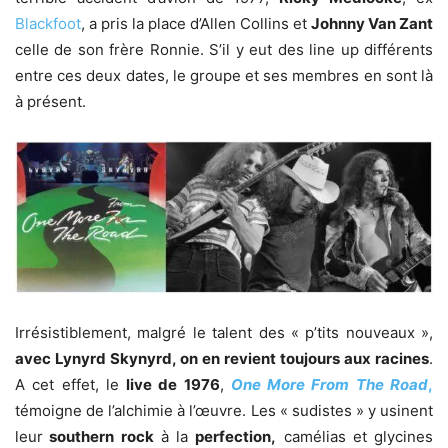
Blackfoot
, a pris la place d’Allen Collins et
Johnny Van Zant
celle de son frère Ronnie. S’il y eut des line up différents
entre ces deux dates, le groupe et ses membres en sont là
à présent.
Irrésistiblement, malgré le talent des « p’tits nouveaux »,
avec Lynyrd Skynyrd, on en revient toujours aux racines
.
A cet effet, le
live de 1976
,
One More From The Road
,
témoigne de l’alchimie à l’œuvre. Les « sudistes » y usinent
leur
southern rock
à la
perfection,
camélias et glycines