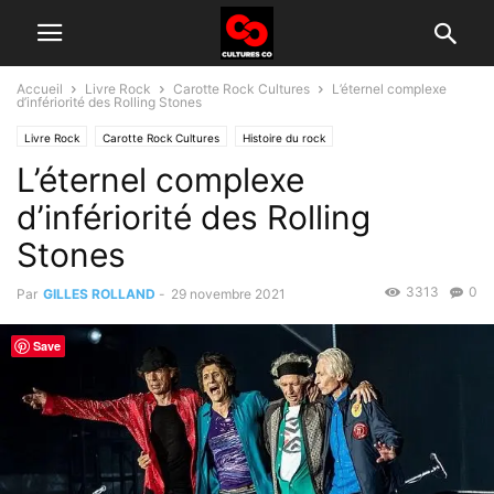
Accueil
Livre Rock
Carotte Rock Cultures
L’éternel complexe
d’infériorité des Rolling Stones
Livre Rock
Carotte Rock Cultures
Histoire du rock
L’éternel complexe
d’infériorité des Rolling
Stones
3313
0
Par
GILLES ROLLAND
-
29 novembre 2021
Save