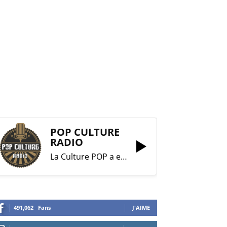
POP CULTURE
RADIO
La Culture POP a enfin trouvé sa RADIO !
491,062
Fans
J'AIME