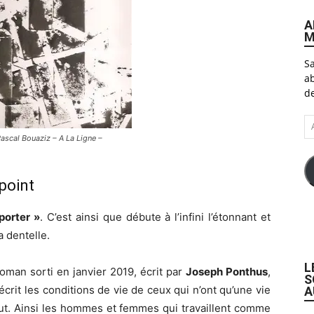
A
M
Sa
ab
de
A
e-
ascal Bouaziz – A La Ligne –
ma
point
porter »
. C’est ainsi que débute à l’infini l’étonnant et
 dentelle.
L
 roman sorti en janvier 2019, écrit par
Joseph Ponthus
,
S
décrit les conditions de vie de ceux qui n’ont qu’une vie
A
but. Ainsi les hommes et femmes qui travaillent comme