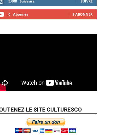
3,008
Suiveurs
SUIVRE
0
Abonnés
S'ABONNER
OUTENEZ LE SITE CULTURESCO