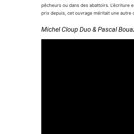
pêcheurs ou dans des abattoirs. L’écriture e
prix depuis, cet ouvrage méritait une autre 
Michel Cloup Duo & Pascal Bouazi