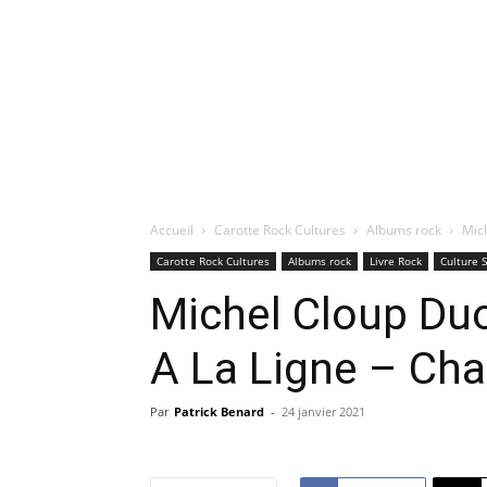
Accueil
Carotte Rock Cultures
Albums rock
Mich
Carotte Rock Cultures
Albums rock
Livre Rock
Culture 
Michel Cloup Duo
A La Ligne – Ch
Par
Patrick Benard
-
24 janvier 2021