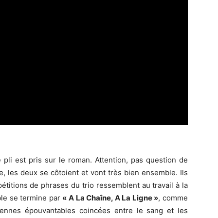
le pli est pris sur le roman. Attention, pas question de
ire, les deux se côtoient et vont très bien ensemble. Ils
étitions de phrases du trio ressemblent au travail à la
ble se termine par
« A La Chaîne, A La Ligne »
, comme
iennes épouvantables coincées entre le sang et les