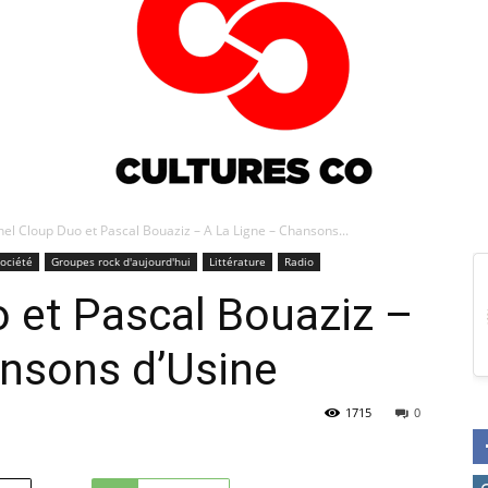
el Cloup Duo et Pascal Bouaziz – A La Ligne – Chansons...
Société
Groupes rock d'aujourd'hui
Littérature
Radio
Culturesco
 et Pascal Bouaziz –
ansons d’Usine
1715
0