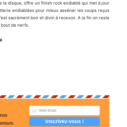
e le disque, offre un finish rock endiablé qui met à jour
batterie endiablées pour mieux asséner les coups reçus
’est sacrément bon et divin à recevoir. A la fin on reste
 bout de nerfs.
ié
 nos
remium.