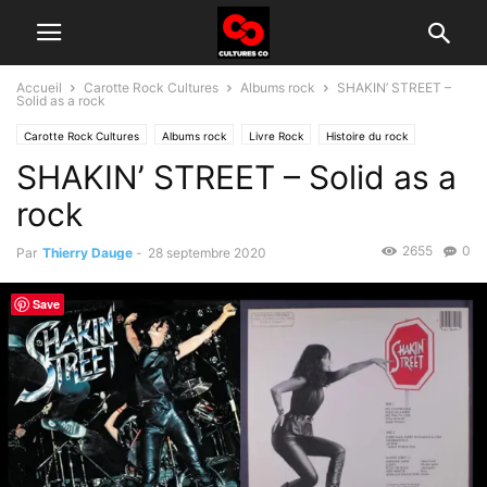
Accueil
Carotte Rock Cultures
Albums rock
SHAKIN’ STREET –
Solid as a rock
Carotte Rock Cultures
Albums rock
Livre Rock
Histoire du rock
SHAKIN’ STREET – Solid as a
rock
2655
0
Par
Thierry Dauge
-
28 septembre 2020
Save