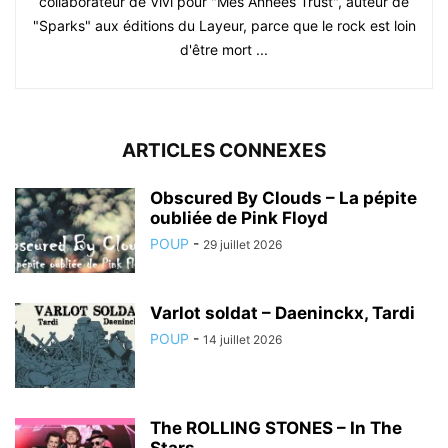
collaborateur de Vivi pour "Mes Années Trust", auteur de
"Sparks" aux éditions du Layeur, parce que le rock est loin
d'être mort ...
ARTICLES CONNEXES
Obscured By Clouds – La pépite
oubliée de Pink Floyd
POUP
-
29 juillet 2026
Varlot soldat – Daeninckx, Tardi
POUP
-
14 juillet 2026
The ROLLING STONES – In The
Stars