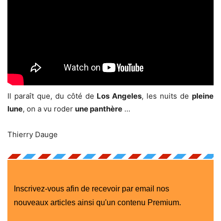
Il paraît que, du côté de
Los Angeles
, les nuits de
pleine
lune
, on a vu roder
une panthère
…
Thierry Dauge
Inscrivez-vous afin de recevoir par email nos
nouveaux articles ainsi qu'un contenu Premium.