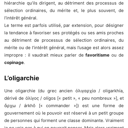
hiérarchie qu’ils dirigent, au détriment des processus de
sélection ordinaires, du mérite et, le plus souvent, de
l’intérêt général.
Le terme est parfois utilisé, par extension, pour désigner
la tendance à favoriser ses protégés ou ses amis proches
au détriment de processus de sélection ordinaires, du
mérite ou de l’intérêt général, mais l’usage est alors assez
impropre : il vaudrait mieux parler de
favoritisme
ou de
copinage
.
L’oligarchie
Une oligarchie (du grec ancien ὀλιγαρχία / oligarkhía,
dérivé de ὀλίγος / olígos [« petit », « peu nombreux »], et
ἄρχω / árkhô [« commander »]) est une forme de
gouvernement où le pouvoir est réservé à un petit groupe
de personnes qui forment une classe dominante. Vraiment
je ne vois pas à qui on pourrait penser. Mais alors vraiment