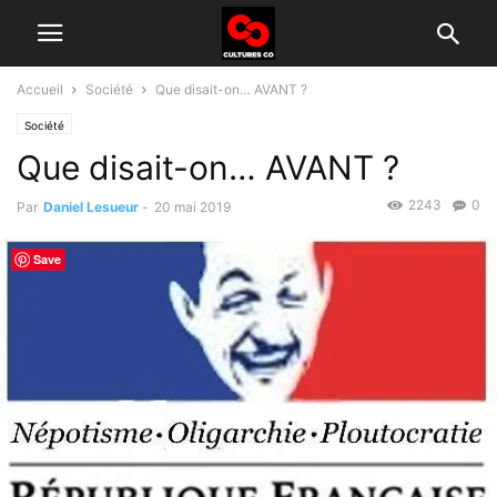
Accueil
Société
Que disait-on… AVANT ?
Société
Que disait-on… AVANT ?
2243
0
Par
Daniel Lesueur
-
20 mai 2019
Save