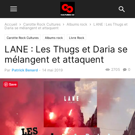
Accueil
Carotte Rock Cultures
Albums rock
LANE : Les Thugs et
Daria se mélangent et attaquent
Carotte Rock Cultures
Albums rock
Livre Rock
LANE : Les Thugs et Daria se
mélangent et attaquent
2705
0
Par
Patrick Benard
-
14 mai 2019
Save