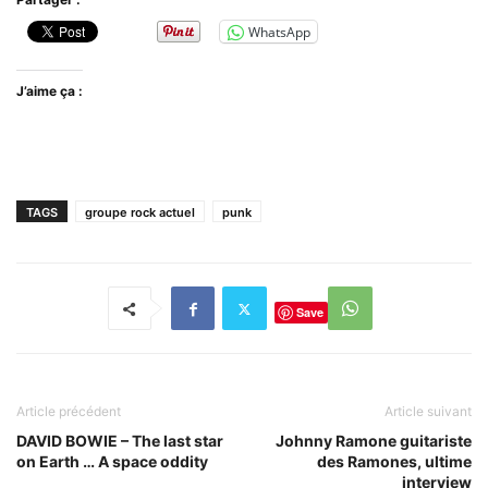
WhatsApp
J’aime ça :
TAGS
groupe rock actuel
punk
Save
Article précédent
Article suivant
DAVID BOWIE – The last star
Johnny Ramone guitariste
on Earth … A space oddity
des Ramones, ultime
interview