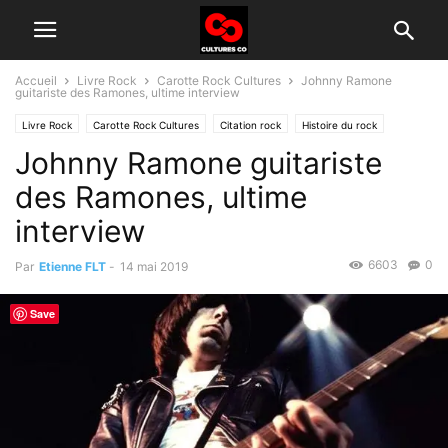
Accueil
Livre Rock
Carotte Rock Cultures
Johnny Ramone
guitariste des Ramones, ultime interview
Livre Rock
Carotte Rock Cultures
Citation rock
Histoire du rock
Johnny Ramone guitariste
des Ramones, ultime
interview
6603
0
Par
Etienne FLT
-
14 mai 2019
Save