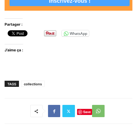
Partager :
WhatsApp
J’aime ça :
TAGS
collections
Save