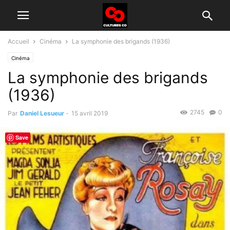
Accueil
Cinéma
La symphonie des brigands (1936)
Cinéma
La symphonie des brigands
(1936)
2745
0
Par
Daniel Lesueur
-
15 avril 2019
Save