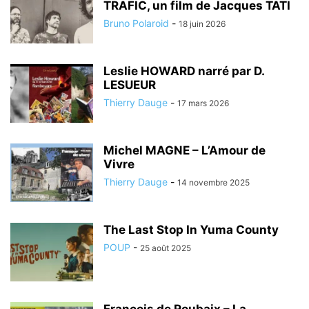
TRAFIC, un film de Jacques TATI
Bruno Polaroid
-
18 juin 2026
Leslie HOWARD narré par D.
LESUEUR
Thierry Dauge
-
17 mars 2026
Michel MAGNE – L’Amour de
Vivre
Thierry Dauge
-
14 novembre 2025
The Last Stop In Yuma County
POUP
-
25 août 2025
François de Roubaix – La