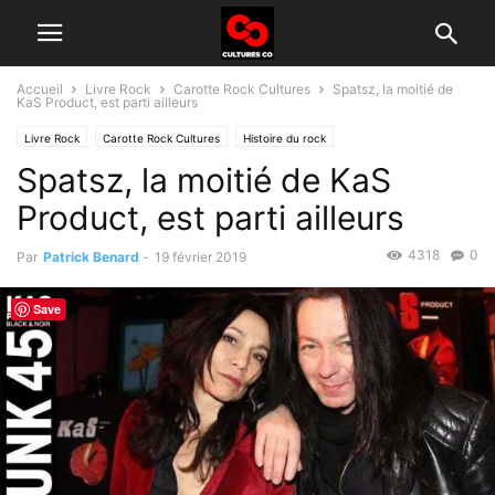
Accueil
Livre Rock
Carotte Rock Cultures
Spatsz, la moitié de
KaS Product, est parti ailleurs
Livre Rock
Carotte Rock Cultures
Histoire du rock
Spatsz, la moitié de KaS
Product, est parti ailleurs
4318
0
Par
Patrick Benard
-
19 février 2019
Save