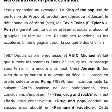
Leur propension au «voyage». Le
King of the pop
use de
perfusion de Propofol, produit anesthésique réduisant le
débit sanguin cérébral (sic!), les
Toxic Twins
(
S. Tyler & J.
Perry
) ingèrent tout ce qui se présente, cocaïne, alcool et
groupies en tête de liste. Ralentir ses fonctions ou les
accélérer, binôme gagnant pour la conquête des charts ?
1987: Depuis sa prime jeunesse, et
A B C
,
Michael
n’a fait
que tutoyer les sommets. Dans 22 ans, après un passage
sous terre, il ira encore plus haut. Chez
Aerosmith
, les
ailes du logo battent à nouveau: ça décolle. Il passe en
orbite céleste avec
Pump
(1989), leur incontournable Lp
suivant. Après analyse de ces phénomènes, deux
conclusions s’imposent: 1- «
Sex, drug and rock’n’ roll
» est
«
Bad
» mais conservateur, «
Drug and pop
» conduit au
succès mais aboutit en «
Permanent vacation
». Cette