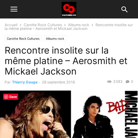
Accueil
Carotte Rock Cultures
Albums rock
Rencontre insolite sur
la même platine – Aerosmith et Mickael Jackson
Carotte Rock Cultures
Albums rock
Rencontre insolite sur la
même platine – Aerosmith et
Mickael Jackson
3383
0
Par
Thierry Dauge
-
28 septembre 2018
Save