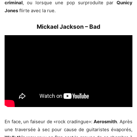
criminal
, ou lorsque une pop surproduite par
Qunicy
Jones
flirte avec la rue.
Mickael Jackson – Bad
En face, un faiseur de «rock cradingue»:
Aerosmith
. Après
une traversée à sec pour cause de guitaristes évaporés,