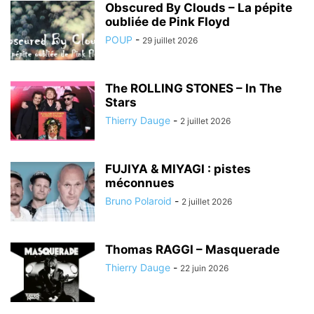
Obscured By Clouds – La pépite
oubliée de Pink Floyd
POUP
-
29 juillet 2026
The ROLLING STONES – In The
Stars
Thierry Dauge
-
2 juillet 2026
FUJIYA & MIYAGI : pistes
méconnues
Bruno Polaroid
-
2 juillet 2026
Thomas RAGGI – Masquerade
Thierry Dauge
-
22 juin 2026