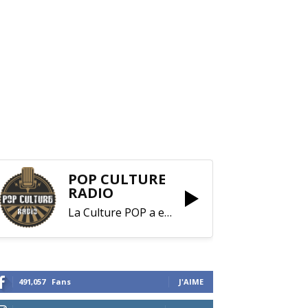
POP CULTURE
RADIO
La Culture POP a enfin trouvé sa RADIO !
491,057
Fans
J'AIME