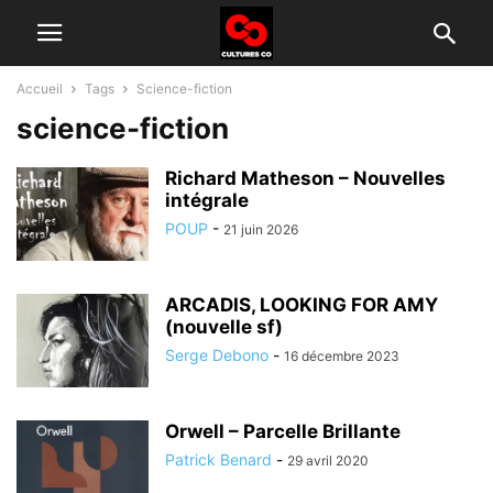
Accueil
Tags
Science-fiction
science-fiction
Richard Matheson – Nouvelles
intégrale
POUP
-
21 juin 2026
ARCADIS, LOOKING FOR AMY
(nouvelle sf)
Serge Debono
-
16 décembre 2023
Orwell – Parcelle Brillante
Patrick Benard
-
29 avril 2020