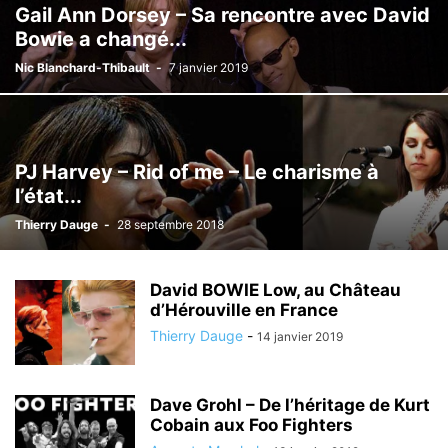
Gail Ann Dorsey – Sa rencontre avec David
Bowie a changé...
Nic Blanchard-Thibault
-
7 janvier 2019
PJ Harvey – Rid of me – Le charisme à
l’état...
Thierry Dauge
-
28 septembre 2018
David BOWIE Low, au Château
d’Hérouville en France
Thierry Dauge
-
14 janvier 2019
Dave Grohl – De l’héritage de Kurt
Cobain aux Foo Fighters