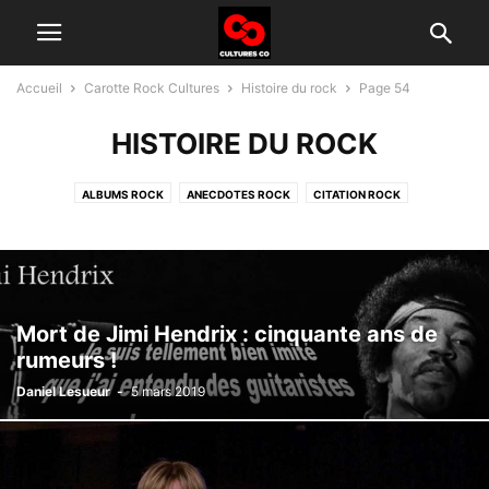
Accueil
Carotte Rock Cultures
Histoire du rock
Page 54
HISTOIRE DU ROCK
ALBUMS ROCK
ANECDOTES ROCK
CITATION ROCK
GROUPES ROCK D'AUJOURD'HUI
HISTOIRE DU ROCK
INTERVIEW
TÉLÉ ROCK
Mort de Jimi Hendrix : cinquante ans de
rumeurs !
Daniel Lesueur
-
5 mars 2019