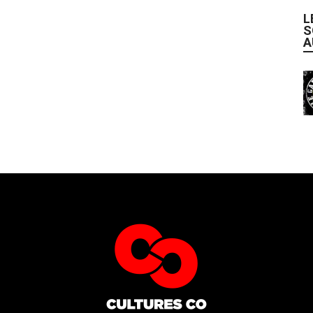
L
S
A