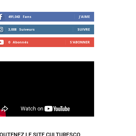
491,043
Fans
J'AIME
3,008
Suiveurs
SUIVRE
0
Abonnés
S'ABONNER
OUTENEZ LE SITE CULTURESCO