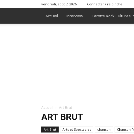
vendredi, août 7, 2026
Connecter / rejoindre
Accueil
Interview
Carotte Rock Cultures
Accueil
Art Brut
ART BRUT
Art Brut
Arts et Spectacles
chanson
Chanson f