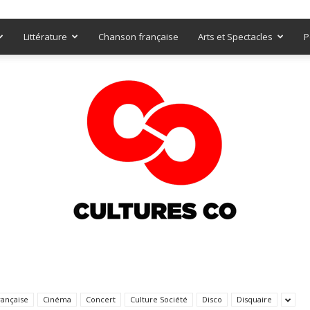
Littérature
Chanson française
Arts et Spectacles
P
Culturesco
rançaise
Cinéma
Concert
Culture Société
Disco
Disquaire