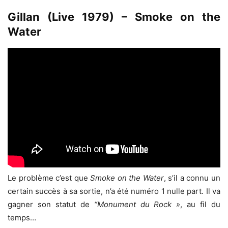
Gillan (Live 1979) – Smoke on the
Water
Le problème c’est que
Smoke on the Water
, s’il a connu un
certain succès à sa sortie, n’a été numéro 1 nulle part. Il va
gagner son statut de
“Monument du Rock »
, au fil du
temps…