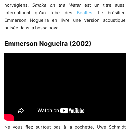
norvégiens,
Smoke on the Water
est un titre aussi
international qu’un tube des
Beatles
. Le brésilien
Emmerson Nogueira en livre une version acoustique
puisée dans la bossa nova…
Emmerson Nogueira (2002)
Ne vous fiez surtout pas à la pochette, Uwe Schmidt