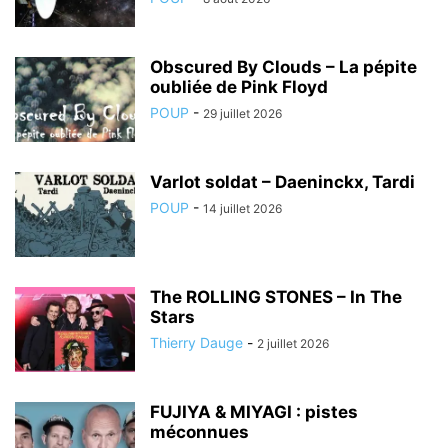
Obscured By Clouds – La pépite
oubliée de Pink Floyd
POUP
-
29 juillet 2026
Varlot soldat – Daeninckx, Tardi
POUP
-
14 juillet 2026
The ROLLING STONES – In The
Stars
Thierry Dauge
-
2 juillet 2026
FUJIYA & MIYAGI : pistes
méconnues