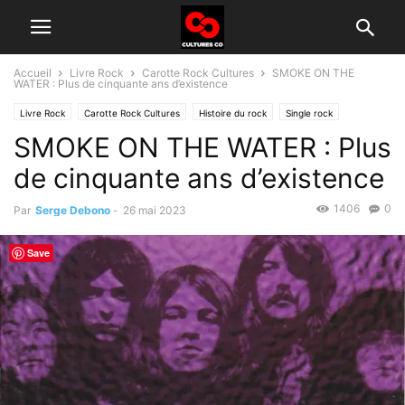
Accueil
Livre Rock
Carotte Rock Cultures
SMOKE ON THE
WATER : Plus de cinquante ans d’existence
Livre Rock
Carotte Rock Cultures
Histoire du rock
Single rock
SMOKE ON THE WATER : Plus
de cinquante ans d’existence
1406
0
Par
Serge Debono
-
26 mai 2023
Save