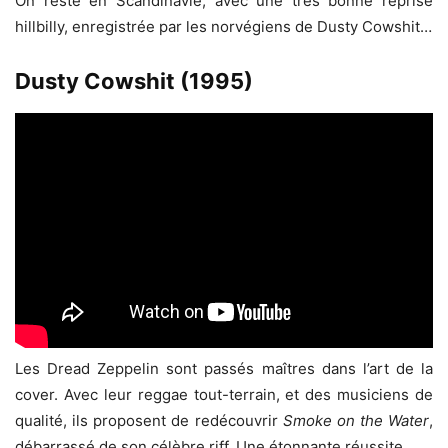
On reste en Scandinavie, avec une très bonne reprise
hillbilly, enregistrée par les norvégiens de Dusty Cowshit…
Dusty Cowshit (1995)
Les Dread Zeppelin sont passés maîtres dans l’art de la
cover. Avec leur reggae tout-terrain, et des musiciens de
qualité, ils proposent de redécouvrir
Smoke on the Water
,
débarrassé de son célèbre riff. Une étonnante réussite…