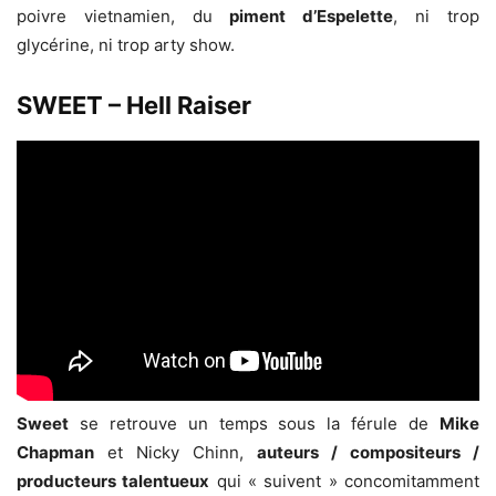
poivre vietnamien, du
piment d’Espelette
, ni trop
glycérine, ni trop arty show.
SWEET – Hell Raiser
Sweet
se retrouve un temps sous la férule de
Mike
Chapman
et Nicky Chinn,
auteurs / compositeurs /
producteurs talentueux
qui « suivent » concomitamment