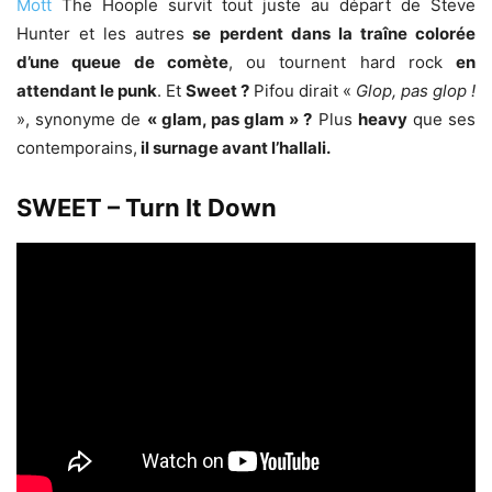
Mott
The Hoople survit tout juste au départ de Steve
Hunter et les autres
se perdent dans la traîne colorée
d’une queue de comète
, ou tournent hard rock
en
attendant le punk
. Et
Sweet ?
Pifou dirait «
Glop, pas glop !
», synonyme de
« glam, pas glam » ?
Plus
heavy
que ses
contemporains,
il surnage avant l’hallali.
SWEET – Turn It Down