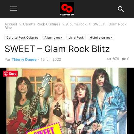
Accueil
Carotte Rock Cultures
Albums rock
SWEET – Glam Rock
Blitz
Carotte Rock Cultures
Albums rock
Livre Rock
Histoire du rock
SWEET – Glam Rock Blitz
879
0
Par
Thierry Dauge
-
15 juin 2022
Save