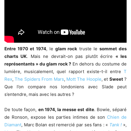
Entre 1970 et 1974
, le
glam rock
truste le
sommet des
charts UK
. Mais ne devrait-on pas plutôt écrire
« les
représentants » du glam rock ?
En dehors du costume de
lumière, musicalement, quel rapport existe-t-il entre
T
Rex
,
The Spiders From Mars
,
Mott The Hoople
, et
Sweet
?
Que l’on compare nos londoniens avec Slade peut
s’entendre, mais avec les autres ?
De toute façon,
en 1974, la messe est dite
. Bowie, séparé
de Ronson, expose les parties intimes de son
Chien de
Diamant
, Marc Bolan est remercié par ses fans : «
Tank !
»,