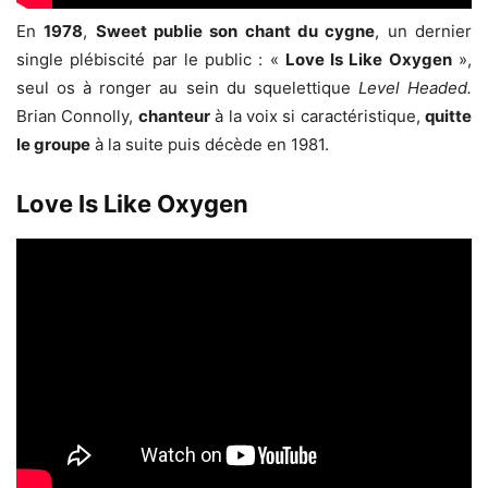
En
1978
,
Sweet publie son chant du cygne
, un dernier
single plébiscité par le public : «
Love Is Like Oxygen
»,
seul os à ronger au sein du squelettique
Level Headed.
Brian Connolly,
chanteur
à la voix si caractéristique,
quitte
le groupe
à la suite puis décède en 1981.
Love Is Like Oxygen