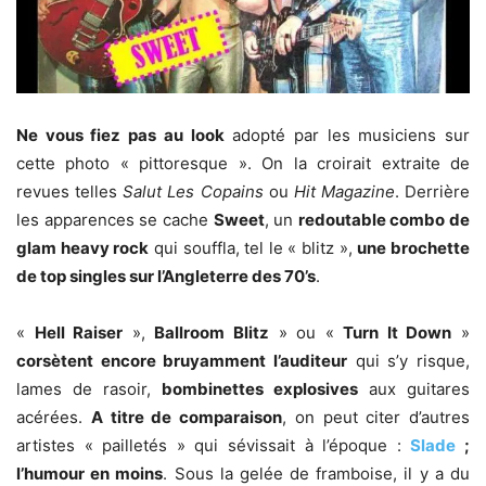
Ne vous fiez pas au look
adopté par les musiciens sur
cette photo « pittoresque ». On la croirait extraite de
revues telles
Salut Les Copains
ou
Hit Magazine
. Derrière
les apparences se cache
Sweet
, un
redoutable combo de
glam heavy rock
qui souffla, tel le « blitz »,
une brochette
de top singles sur l’Angleterre des 70’s
.
«
Hell Raiser
»,
Ballroom Blitz
» ou «
Turn It Down
»
corsètent encore bruyamment l’auditeur
qui s’y risque,
lames de rasoir,
bombinettes explosives
aux guitares
acérées.
A titre de comparaison
, on peut citer d’autres
artistes « pailletés » qui sévissait à l’époque :
Slade
;
l’humour en moins
. Sous la gelée de framboise, il y a du