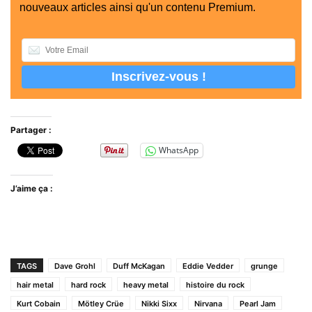
nouveaux articles ainsi qu'un contenu Premium.
Partager :
WhatsApp
J’aime ça :
TAGS
Dave Grohl
Duff McKagan
Eddie Vedder
grunge
hair metal
hard rock
heavy metal
histoire du rock
Kurt Cobain
Mötley Crüe
Nikki Sixx
Nirvana
Pearl Jam