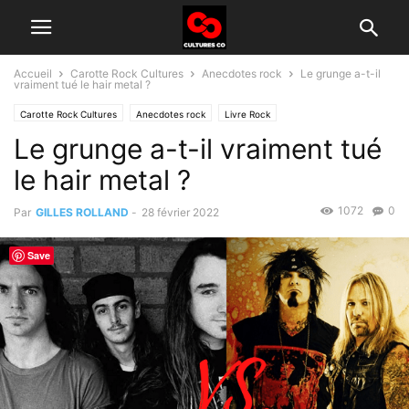
Accueil
Carotte Rock Cultures
Anecdotes rock
Le grunge a-t-il
vraiment tué le hair metal ?
Carotte Rock Cultures
Anecdotes rock
Livre Rock
Le grunge a-t-il vraiment tué
le hair metal ?
1072
0
Par
GILLES ROLLAND
-
28 février 2022
Save