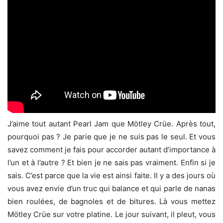
J’aime tout autant Pearl Jam que Mötley Crüe. Après tout,
pourquoi pas ? Je parie que je ne suis pas le seul. Et vous
savez comment je fais pour accorder autant d’importance à
l’un et à l’autre ? Et bien je ne sais pas vraiment. Enfin si je
sais. C’est parce que la vie est ainsi faite. Il y a des jours où
vous avez envie d’un truc qui balance et qui parle de nanas
bien roulées, de bagnoles et de bitures. Là vous mettez
Mötley Crüe sur votre platine. Le jour suivant, il pleut, vous