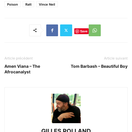
Poison
Ratt
Vince Neil
Save
Article précédent
Article suivant
Amen Viana – The
Tom Barbash – Beautiful Boy
Afrocanalyst
GILLES ROLLAND