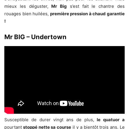
mieux les déguster,
Mr Big
s’est fait le chantre des
rouages bien huilées,
première pression à chaud garantie
!
Mr BIG – Undertown
Susceptible de durer vingt ans de plus,
le quatuor a
pourtant
stoppé nette sa course
il y a bientôt trois ans. Le