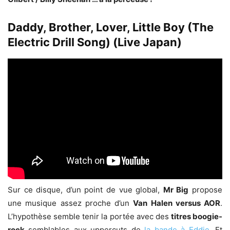
Daddy, Brother, Lover, Little Boy (The
Electric Drill Song) (Live Japan)
Sur ce disque, d’un point de vue global,
Mr Big
propose
une musique assez proche d’un
Van Halen versus AOR
.
L’hypothèse semble tenir la portée avec des
titres boogie-
rock
semblables aux uppercuts de
la bande à Eddie
. Et