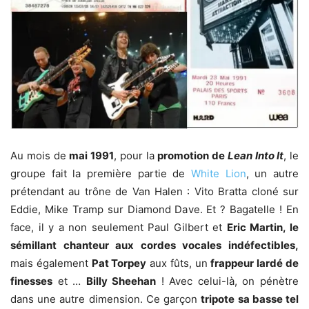
Au mois de
mai 1991
, pour la
promotion de
Lean Into It
, le
groupe fait la première partie de
White Lion
, un autre
prétendant au trône de Van Halen : Vito Bratta cloné sur
Eddie, Mike Tramp sur Diamond Dave. Et ? Bagatelle ! En
face, il y a non seulement Paul Gilbert et
Eric Martin, le
sémillant chanteur aux cordes vocales indéfectibles,
mais également
Pat Torpey
aux fûts, un
frappeur lardé de
finesses
et …
Billy Sheehan
! Avec celui-là, on pénètre
dans une autre dimension. Ce garçon
tripote sa basse tel