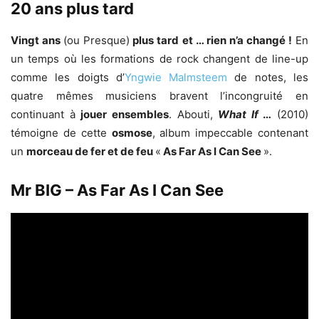
20 ans plus tard
Vingt ans
(ou Presque)
plus tard et … rien n’a changé !
En
un temps où les formations de rock changent de line-up
comme les doigts d’
Yngwie Malmsteem
de notes, les
quatre mêmes musiciens bravent l’incongruité en
continuant à
jouer ensembles
. Abouti,
What If
…
(2010)
témoigne de cette
osmose
, album impeccable contenant
un
morceau de fer et de feu
«
As Far As I Can See
».
Mr BIG – As Far As I Can See