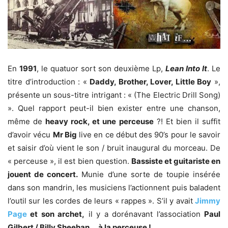
En
1991
, le quatuor sort son deuxième Lp,
Lean Into It
. Le
titre d’introduction : «
Daddy, Brother, Lover, Little Boy
»,
présente un sous-titre intrigant : « (The Electric Drill Song)
». Quel rapport peut-il bien exister entre une chanson,
même de
heavy rock, et une perceuse
?! Et bien il suffit
d’avoir vécu
Mr Big
live en ce début des 90’s pour le savoir
et saisir d’où vient le son / bruit inaugural du morceau. De
« perceuse », il est bien question.
Bassiste et guitariste en
jouent de concert.
Munie d’une sorte de toupie insérée
dans son mandrin, les musiciens l’actionnent puis baladent
l’outil sur les cordes de leurs « rappes ». S’il y avait
Jimmy
Page
et son archet,
il y a dorénavant l’association
Paul
Gilbert / Billy Sheehan … à la perceuse !