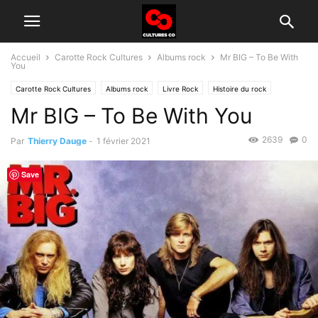
Accueil
Carotte Rock Cultures
Albums rock
Mr BIG – To Be With
You
Carotte Rock Cultures
Albums rock
Livre Rock
Histoire du rock
Mr BIG – To Be With You
2639
0
Par
Thierry Dauge
-
1 février 2021
Save