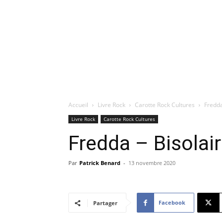
Accueil
Livre Rock
Carotte Rock Cultures
Fredda
Livre Rock
Carotte Rock Cultures
Fredda – Bisolai
Par
Patrick Benard
-
13 novembre 2020
Facebook
Partager