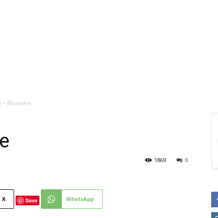
 – Bisolaire
re
1869
0
X
WhatsApp
Save