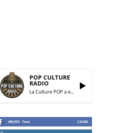
POP CULTURE
RADIO
La Culture POP a enfin trouvé sa RADIO !
490,953
Fans
J'AIME