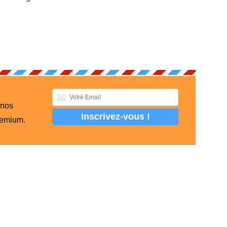
 nos
remium.