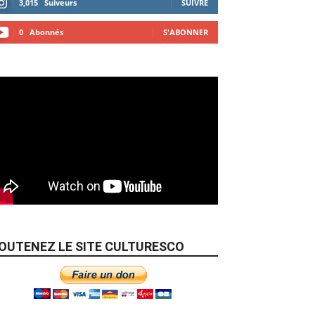
3,015
Suiveurs
SUIVRE
0
Abonnés
S'ABONNER
OUTENEZ LE SITE CULTURESCO