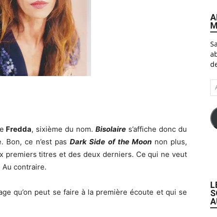
A
M
Sa
ab
de
A
e-
ma
de
Fredda
, sixième du nom.
Bisolaire
s’affiche donc du
e. Bon, ce n’est pas
Dark Side of the Moon
non plus,
x premiers titres et des deux derniers. Ce qui ne veut
. Au contraire.
L
mage qu’on peut se faire à la première écoute et qui se
S
A