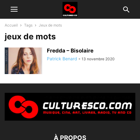
Accueil
Tags
Jeux de mots
jeux de mots
Fredda – Bisolaire
Patrick Benard
-
13 novembre 2020
À PROPOS