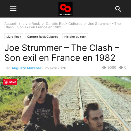
Accueil
Livre Rock
Carotte Rock Cultures
Joe Strummer – The
Clash – Son exil en France en 1982
Livre Rock
Carotte Rock Cultures
Histoire du rock
Joe Strummer – The Clash –
Son exil en France en 1982
9080
0
Par
Auguste Marshal
-
25 avril 2020
Save