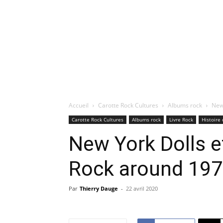
Accueil
Carotte Rock Cultures
Albums rock
New
Carotte Rock Cultures
Albums rock
Livre Rock
Histoire 
New York Dolls e
Rock around 19
Par
Thierry Dauge
-
22 avril 2020