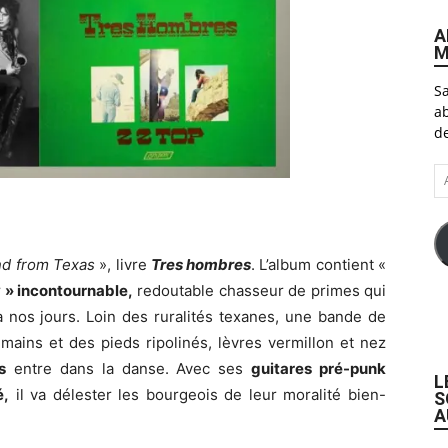
A
M
Sa
ab
de
A
e-
ma
and from Texas
», livre
Tres hombres
. L’album contient «
y » incontournable,
redoutable chasseur de primes qui
à nos jours. Loin des ruralités texanes, une bande de
ins et des pieds ripolinés, lèvres vermillon et nez
s
entre dans la danse. Avec ses
guitares pré-punk
L
é,
il va délester les bourgeois de leur moralité bien-
S
A