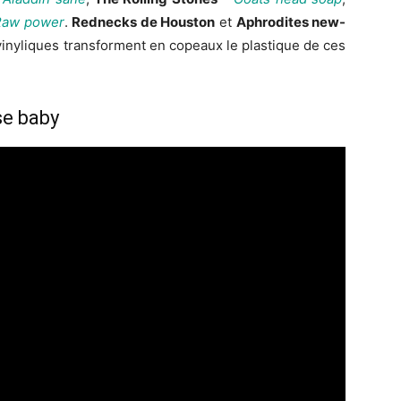
Raw power
.
Rednecks de Houston
et
Aphrodites new-
vinyliques transforment en copeaux le plastique de ces
e baby