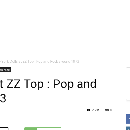
 York Dolls et ZZ Top : Pop and Rock around 1973
du rock
t ZZ Top : Pop and
73
2588
0