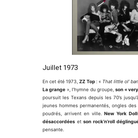
Juillet 1973
En cet été 1973,
ZZ Top
: «
That little ol’ b
La grange
», l’hymne du groupe,
son « ver
poursuit les Texans depuis les 70’s jusqu’
jeunes hommes permanentés, ongles des ma
poudrés, arrivent en ville.
New York Doll
désaccordées
et
son rock’n’roll déglingu
pensante.