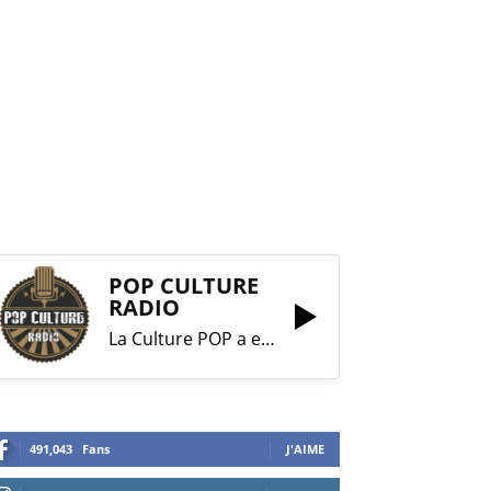
POP CULTURE
RADIO
La Culture POP a enfin trouvé sa RADIO !
491,043
Fans
J'AIME