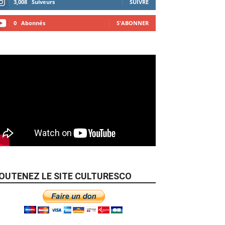
3,008
Suiveurs
SUIVRE
0
Abonnés
S'ABONNER
OUTENEZ LE SITE CULTURESCO