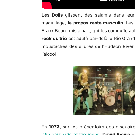
Les Dolls
glissent des salamis dans leur
maquillage,
le propos reste masculin.
Le
Frank Beard mis à part, qui les camoufle aut
rock du trio
est adulé par-delà le Rio Grand
moustaches des silures de l’Hudson River
l’alcool !
En
1973
, sur les présentoirs des disquaire
The dark side of the moon
,
David Bowie