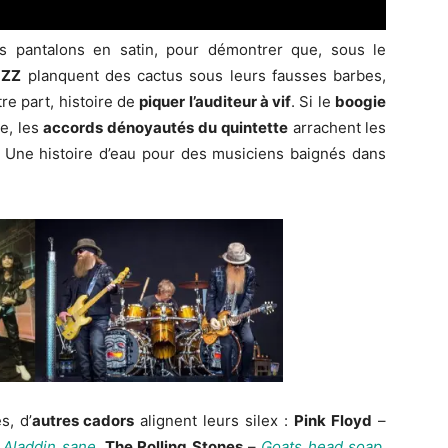
s pantalons en satin, pour démontrer que, sous le
s
ZZ
planquent des cactus sous leurs fausses barbes,
re part, histoire de
piquer l’auditeur à vif
. Si le
boogie
e, les
accords dénoyautés
du quintette
arrachent les
. Une histoire d’eau pour des musiciens baignés dans
s, d’
autres cadors
alignent leurs silex :
Pink Floyd
–
–
Aladdin sane
,
The Rolling Stones
–
Goats head soap
,