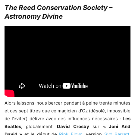
The Reed Conservation Society –
Astronomy Divine
Alors laissons-nous bercer pendant à peine trente minutes
et ces sept titres que ce magicien d’Oz (désolé, impossible
de l’éviter) délivre avec des influences nécessaires :
Les
Beatles
, globalement,
David Crosby
sur
« Joni And
David »
et le début de
Pink Floyd
, version
Syd Barrett
,