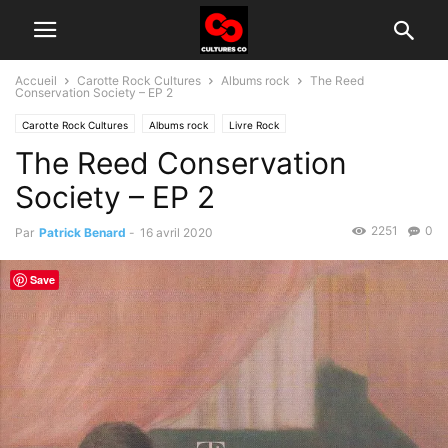
Accueil
Carotte Rock Cultures
Albums rock
The Reed
Conservation Society – EP 2
Carotte Rock Cultures
Albums rock
Livre Rock
The Reed Conservation
Society – EP 2
2251
0
Par
Patrick Benard
-
16 avril 2020
Save