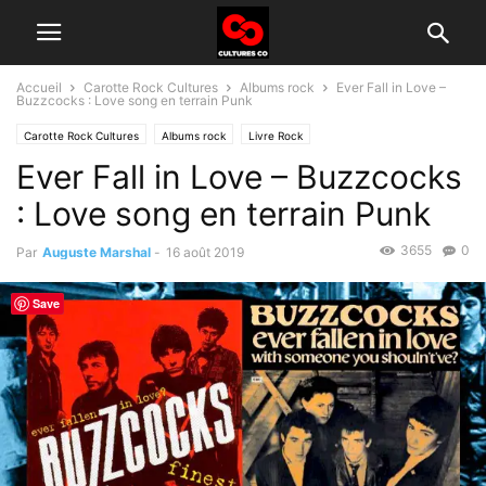
Accueil
Carotte Rock Cultures
Albums rock
Ever Fall in Love –
Buzzcocks : Love song en terrain Punk
Carotte Rock Cultures
Albums rock
Livre Rock
Ever Fall in Love – Buzzcocks
: Love song en terrain Punk
3655
0
Par
Auguste Marshal
-
16 août 2019
Save