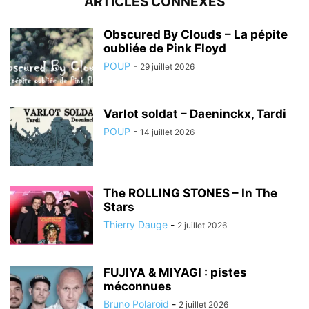
ARTICLES CONNEXES
Obscured By Clouds – La pépite
oubliée de Pink Floyd
POUP
-
29 juillet 2026
Varlot soldat – Daeninckx, Tardi
POUP
-
14 juillet 2026
The ROLLING STONES – In The
Stars
Thierry Dauge
-
2 juillet 2026
FUJIYA & MIYAGI : pistes
méconnues
Bruno Polaroid
-
2 juillet 2026