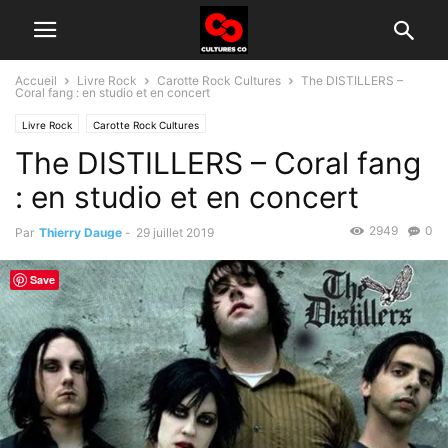
Accueil
Livre Rock
Carotte Rock Cultures
The DISTILLERS –
Coral fang : en studio et en concert
Livre Rock
Carotte Rock Cultures
The DISTILLERS – Coral fang
: en studio et en concert
2949
0
Par
Thierry Dauge
-
29 juillet 2019
Save