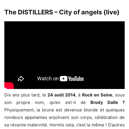
The DISTILLERS – City of angels (live)
Dix ans plus tard, le
24 août 2014
, à
Rock en Seine
, sous
son propre nom, qu’en est-il de
Brody Dalle ?
Physiquement, la brune est devenue blonde et quelques
rondeurs appelantes enjolivent son corps, célébration de
sa récente maternité. Hormis cela, c’est la même ! D’autres