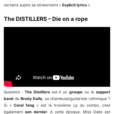
certains sujets se stickerisent «
Explicit lyrics
».
The DISTILLERS – Die on a rope
Question :
The Distillers
est-il un
groupe
ou le
support
band
de
Brody Dalle,
sa chanteuse/guitariste rythmique ?
Si «
Coral fang
» est le troisième Lp du combo, c’est
également
son dernier
. A cette époque, Miss Dalle est