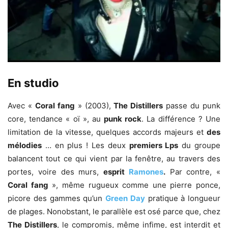
En studio
Avec «
Coral fang
» (2003),
The Distillers
passe du punk
core, tendance « oï », au
punk rock
. La différence ? Une
limitation de la vitesse, quelques accords majeurs et
des
mélodies
… en plus ! Les deux
premiers Lps
du groupe
balancent tout ce qui vient par la fenêtre, au travers des
portes, voire des murs,
esprit
Ramones
.
Par contre, «
Coral fang
», même rugueux comme une pierre ponce,
picore des gammes qu’un
Green Day
pratique à longueur
de plages. Nonobstant, le parallèle est osé parce que, chez
The Distillers
, le compromis, même infime, est interdit et