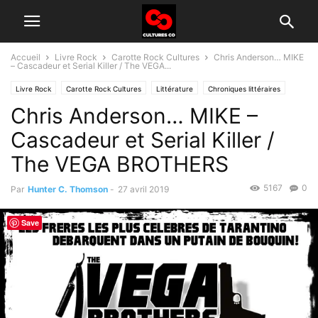
Accueil
Livre Rock
Carotte Rock Cultures
Chris Anderson… MIKE
– Cascadeur et Serial Killer / The VEGA...
Livre Rock
Carotte Rock Cultures
Littérature
Chroniques littéraires
Chris Anderson… MIKE –
Cascadeur et Serial Killer /
The VEGA BROTHERS
5167
0
Par
Hunter C. Thomson
-
27 avril 2019
Save