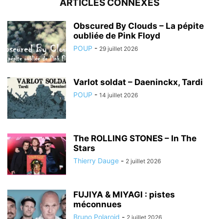
ARTICLES CONNEXES
Obscured By Clouds – La pépite
oubliée de Pink Floyd
POUP
-
29 juillet 2026
Varlot soldat – Daeninckx, Tardi
POUP
-
14 juillet 2026
The ROLLING STONES – In The
Stars
Thierry Dauge
-
2 juillet 2026
FUJIYA & MIYAGI : pistes
méconnues
Bruno Polaroid
-
2 juillet 2026