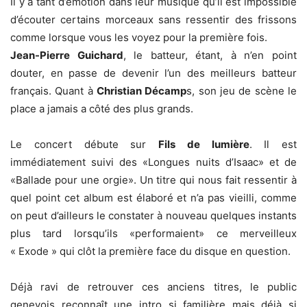
Il y a tant d’émotion dans leur musique qu’il est impossible
d’écouter certains morceaux sans ressentir des frissons
comme lorsque vous les voyez pour la première fois.
Jean-Pierre Guichard
, le batteur, étant, à n’en point
douter, en passe de devenir l’un des meilleurs batteur
français. Quant à
Christian Décamp
s, son jeu de scène le
place a jamais a côté des plus grands.
Le concert débute sur
Fils de lumière
. Il est
immédiatement suivi des «Longues nuits d’Isaac» et de
«Ballade pour une orgie». Un titre qui nous fait ressentir à
quel point cet album est élaboré et n’a pas vieilli, comme
on peut d’ailleurs le constater à nouveau quelques instants
plus tard lorsqu’ils «performaient» ce merveilleux
« Exode » qui clôt la première face du disque en question.
Déjà ravi de retrouver ces anciens titres, le public
genevois reconnaît une intro si familière mais déjà si