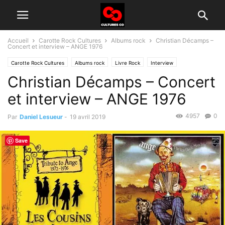
Accueil
Carotte Rock Cultures
Albums rock
Christian Décamps –
Concert et interview – ANGE 1976
Carotte Rock Cultures
Albums rock
Livre Rock
Interview
Christian Décamps – Concert
et interview – ANGE 1976
4957
0
Par
Daniel Lesueur
-
19 avril 2019
Save