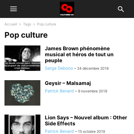
Accueil
Tags
Pop culture
Pop culture
James Brown phénomène
musical et héros de tout un
peuple
Serge Debono
-
24 décembre 2019
Geysir – Malsamaj
Patrick Benard
-
9 novembre 2019
Lion Says – Nouvel album : Other
Side Effects
Patrick Benard
-
15 octobre 2019