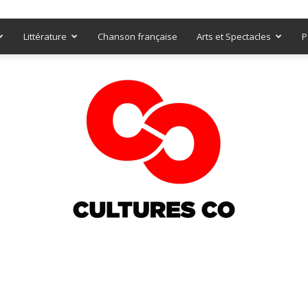
Littérature
Chanson française
Arts et Spectacles
P
Culturesco