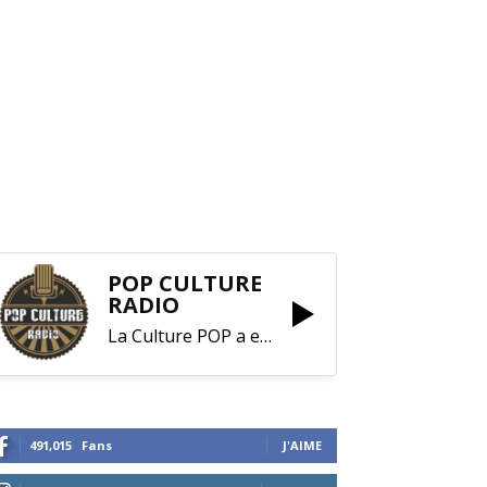
POP CULTURE
RADIO
La Culture POP a enfin trouvé sa RADIO !
491,015
Fans
J'AIME