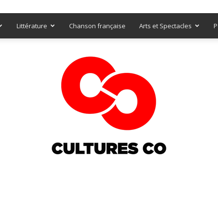
Littérature
Chanson française
Arts et Spectacles
P
Culturesco