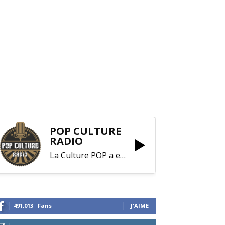
POP CULTURE
RADIO
La Culture POP a enfin trouvé sa RADIO !
491,013
Fans
J'AIME