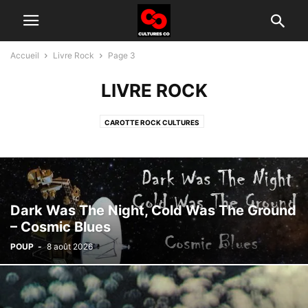
Accueil
Livre Rock
Page 3
LIVRE ROCK
CAROTTE ROCK CULTURES
Dark Was The Night, Cold Was The Ground
– Cosmic Blues
POUP
-
8 août 2026