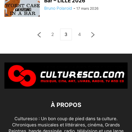
Bar – LILLE 2026
Bruno Polaroid
-
17 mars 2026
2
3
4
À PROPOS
Culturesco : Un bon coup de pied dans ta culture.
Chroniques musicales et littéraires, cinéma, Grands
Peintres, bande dessinée, radio, télévision et une large