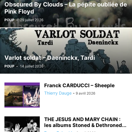
Obscured By Clouds – La pépite oubliée de
Pink Floyd
POUP
-
29 juillet 2026
Varlot soldat – Daeninckx, Tardi
POUP
-
14 juillet 2026
Franck CARDUCCI – Sheeple
Thierry Dauge
-
9 avril 2026
THE JESUS AND MARY CHAIN :
les albums Stoned & Dethroned...