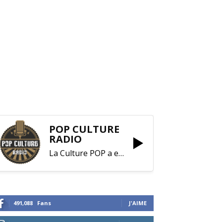
POP CULTURE
RADIO
La Culture POP a enfin trouvé sa RADIO !
491,088
Fans
J'AIME