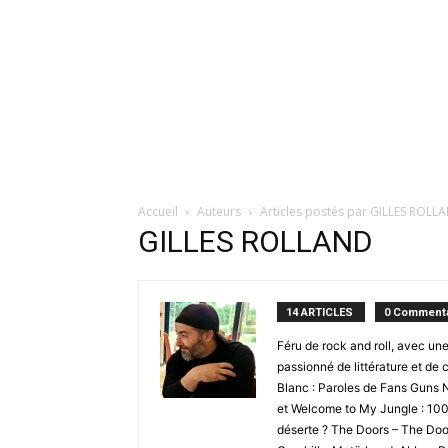
Accueil
Auteurs
Articles postés par GILLES ROLL
GILLES ROLLAND
14 ARTICLES
0 Commenta
Féru de rock and roll, avec une
passionné de littérature et de 
Blanc : Paroles de Fans Guns
et Welcome to My Jungle : 100 
déserte ? The Doors – The Doo