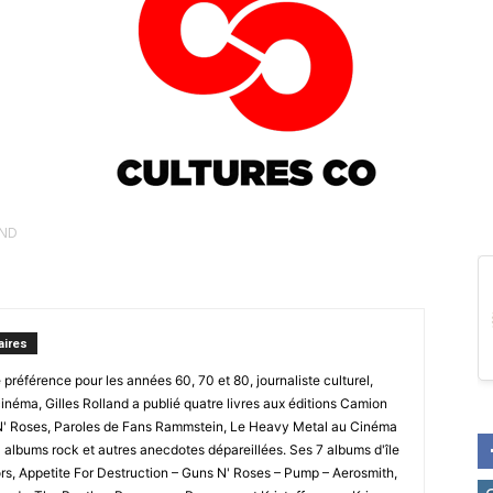
AND
Culturesco
ires
 préférence pour les années 60, 70 et 80, journaliste culturel,
cinéma, Gilles Rolland a publié quatre livres aux éditions Camion
 N' Roses, Paroles de Fans Rammstein, Le Heavy Metal au Cinéma
albums rock et autres anecdotes dépareillées. Ses 7 albums d'île
rs, Appetite For Destruction – Guns N' Roses – Pump – Aerosmith,