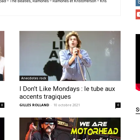
oad – The Beatles, Ramones – Ramones et Kristofferson – Kris
Anecdotes rock
I Don’t Like Mondays : le tube aux
accents tragiques
GILLES ROLLAND
-
10 octobre 2021
0
0
S