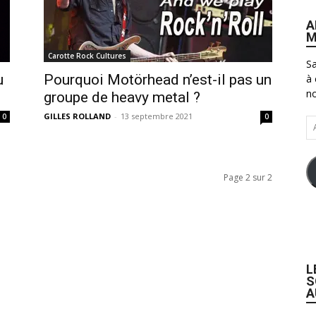
A
M
Carotte Rock Cultures
Sa
u
Pourquoi Motörhead n’est-il pas un
à 
no
groupe de heavy metal ?
GILLES ROLLAND
-
13 septembre 2021
0
0
Ad
e-
ma
Page 2 sur 2
L
S
A