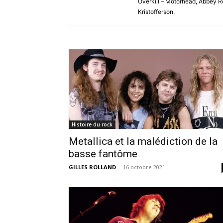
Overkill – Motörhead, Abbey R
Kristofferson.
Histoire du rock
Metallica et la malédiction de la
basse fantôme
GILLES ROLLAND
-
16 octobre 2021