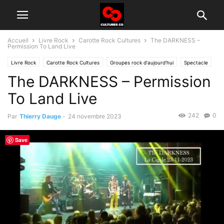
Accueil
Livre Rock
Carotte Rock Cultures
The DARKNESS –
Permission To Land Live
Livre Rock
Carotte Rock Cultures
Groupes rock d'aujourd'hui
Spectacle
The DARKNESS – Permission
To Land Live
242
0
Par
Thierry Dauge
-
24 novembre 2023
Save