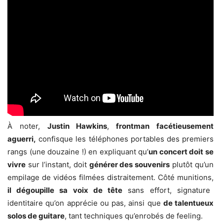
À noter,
Justin Hawkins
,
frontman facétieusement
aguerri,
confisque les téléphones portables des premiers
rangs (une douzaine !) en expliquant qu’
un concert doit se
vivre
sur l’instant, doit
générer des souvenirs
plutôt qu’un
empilage de vidéos filmées distraitement. Côté munitions,
il dégoupille sa voix de tête
sans effort, signature
identitaire qu’on apprécie ou pas, ainsi que
de talentueux
solos de guitare
, tant techniques qu’enrobés de feeling.