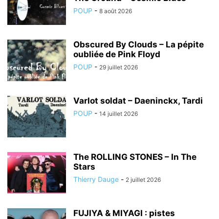
POUP
-
8 août 2026
Obscured By Clouds – La pépite
oubliée de Pink Floyd
POUP
-
29 juillet 2026
Varlot soldat – Daeninckx, Tardi
POUP
-
14 juillet 2026
The ROLLING STONES – In The
Stars
Thierry Dauge
-
2 juillet 2026
FUJIYA & MIYAGI : pistes