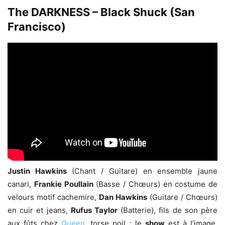
The DARKNESS – Black Shuck (San
Francisco)
Justin Hawkins
(Chant / Guitare) en ensemble jaune
canari,
Frankie Poullain
(Basse / Chœurs) en costume de
velours motif cachemire,
Dan Hawkins
(Guitare / Chœurs)
en cuir et jeans,
Rufus Taylor
(Batterie), fils de son père
aux fûts chez
Queen
, torse poil : le
show
est à l’image,