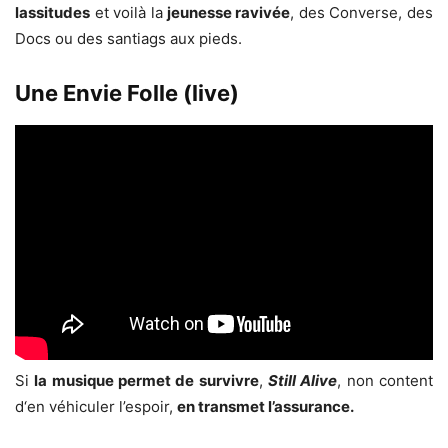
lassitudes
et voilà la
jeunesse ravivée
, des Converse, des
Docs ou des santiags aux pieds.
Une Envie Folle (live)
Si
la musique permet de survivre
,
Still Alive
, non content
d‘en véhiculer l’espoir,
en transmet l’assurance.