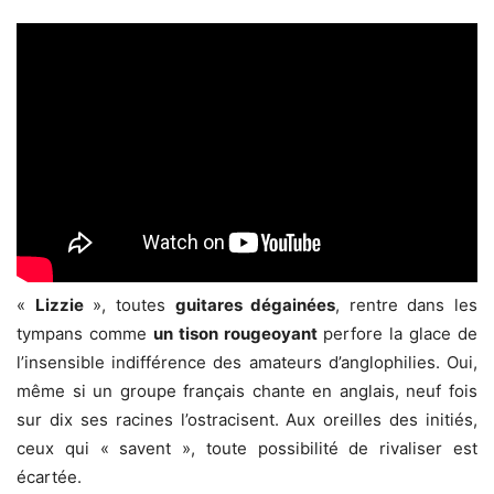
«
Lizzie
», toutes
guitares dégainées
, rentre dans les
tympans comme
un tison rougeoyant
perfore la glace de
l’insensible indifférence des amateurs d’anglophilies. Oui,
même si un groupe français chante en anglais, neuf fois
sur dix ses racines l’ostracisent. Aux oreilles des initiés,
ceux qui « savent », toute possibilité de rivaliser est
écartée.