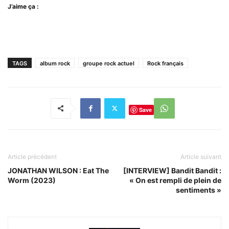
J’aime ça :
TAGS
album rock
groupe rock actuel
Rock français
Save
Article précédent
Article suivant
JONATHAN WILSON : Eat The
[INTERVIEW] Bandit Bandit :
Worm (2023)
« On est rempli de plein de
sentiments »