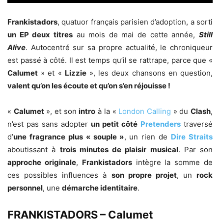
Frankistadors
, quatuor français parisien d’adoption, a sorti
un EP deux titres
au mois de mai de cette année,
Still
Alive
. Autocentré sur sa propre actualité, le chroniqueur
est passé à côté. Il est temps qu’il se rattrape, parce que «
Calumet
» et «
Lizzie
», les deux chansons en question,
valent qu’on les écoute et qu’on s’en réjouisse !
«
Calumet
», et son
intro
à la «
London Calling
» du
Clash
,
n’est pas sans adopter
un petit côté
Pretenders
traversé
d’
une fragrance plus « souple »
, un rien de
Dire Straits
aboutissant à
trois minutes de plaisir musical
. Par son
approche originale
,
Frankistadors
intègre la somme de
ces possibles influences à
son propre projet
, un
rock
personnel
, une
démarche identitaire
.
FRANKISTADORS – Calumet