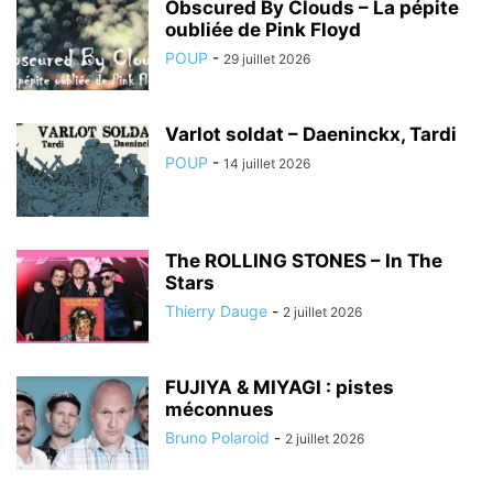
Obscured By Clouds – La pépite
oubliée de Pink Floyd
POUP
-
29 juillet 2026
Varlot soldat – Daeninckx, Tardi
POUP
-
14 juillet 2026
The ROLLING STONES – In The
Stars
Thierry Dauge
-
2 juillet 2026
FUJIYA & MIYAGI : pistes
méconnues
Bruno Polaroid
-
2 juillet 2026