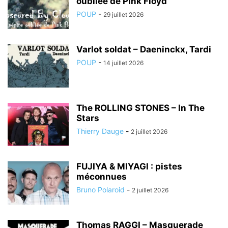
oubliée de Pink Floyd
POUP
-
29 juillet 2026
Varlot soldat – Daeninckx, Tardi
POUP
-
14 juillet 2026
The ROLLING STONES – In The
Stars
Thierry Dauge
-
2 juillet 2026
FUJIYA & MIYAGI : pistes
méconnues
Bruno Polaroid
-
2 juillet 2026
Thomas RAGGI – Masquerade