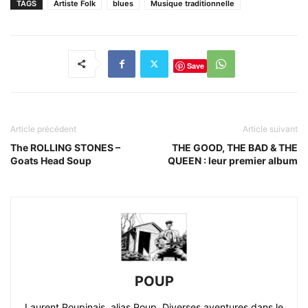
TAGS
Artiste Folk
blues
Musique traditionnelle
Save
Article précédent
Article suivant
The ROLLING STONES –
THE GOOD, THE BAD & THE
Goats Head Soup
QUEEN : leur premier album
POUP
Laurent Poupinais, alias Poup. Diverses aventures dans le