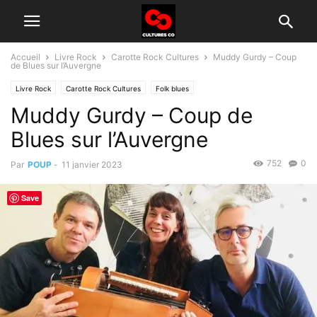
Accueil
Livre Rock
Carotte Rock Cultures
Muddy Gurdy – Coup
de Blues sur l’Auvergne
Livre Rock
Carotte Rock Cultures
Folk blues
Muddy Gurdy – Coup de
Blues sur l’Auvergne
752
0
Par
POUP
-
11 janvier 2023
Save