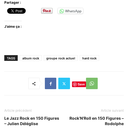
Partager :
WhatsApp
J’aime ça :
TAGS
album rock
groupe rock actuel
hard rock
Save
Article précédent
Article suivant
Le Jazz Rock en 150 Figures
Rock’N’Roll en 150 Figures –
– Julien Déléglise
Rodolphe