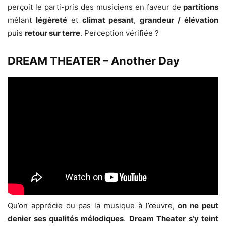
perçoit le parti-pris des musiciens en faveur de
partitions
mêlant
légèreté
et
climat pesant
,
grandeur / élévation
puis
retour sur terre
. Perception vérifiée ?
DREAM THEATER – Another Day
Qu’on apprécie ou pas la musique à l’œuvre,
on ne peut
denier ses qualités mélodiques
.
Dream Theater
s’y teint