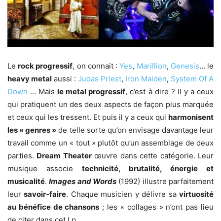
Le
rock progressif
, on connait :
Yes
,
Marillion
,
Genesis
… le
heavy metal
aussi :
Judas Priest
,
Iron Maiden
,
System Of A
Down
… Mais
le metal progressif
, c’est à dire ? Il y a ceux
qui pratiquent un des deux aspects de façon plus marquée
et ceux qui les tressent. Et puis il y a ceux qui
harmonisent
les « genres »
de telle sorte qu’on envisage davantage leur
travail comme un « tout » plutôt qu’un assemblage de deux
parties.
Dream Theater
œuvre dans cette catégorie. Leur
musique associe
technicité, brutalité, énergie et
musicalité
.
Images and Words
(1992) illustre parfaitement
leur
savoir-faire
. Chaque musicien y délivre sa
virtuosité
au bénéfice de chansons
; les « collages » n’ont pas lieu
de citer dans cet Lp.