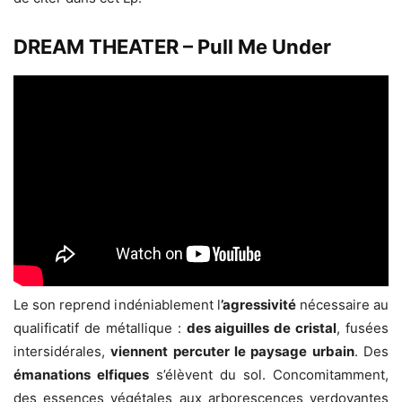
DREAM THEATER – Pull Me Under
Le son reprend indéniablement l
’agressivité
nécessaire au
qualificatif de métallique :
des aiguilles de cristal
, fusées
intersidérales,
viennent percuter le paysage urbain
. Des
émanations elfiques
s’élèvent du sol. Concomitamment,
des essences végétales aux arborescences verdoyantes