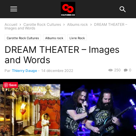
Accueil
Carotte Rock Cultures
Albums rock
DREAM THEATER –
Images and Words
Carotte Rock Cultures
Albums rock
Livre Rock
DREAM THEATER – Images
Groupes rock d'aujourd'hui
and Words
250
0
Par
Thierry Dauge
-
14 décembre 2022
Save