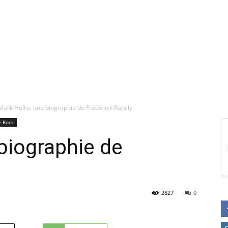
Mark Hollis, une biographie de Frédérick Rapilly
e Rock
 biographie de
2827
0