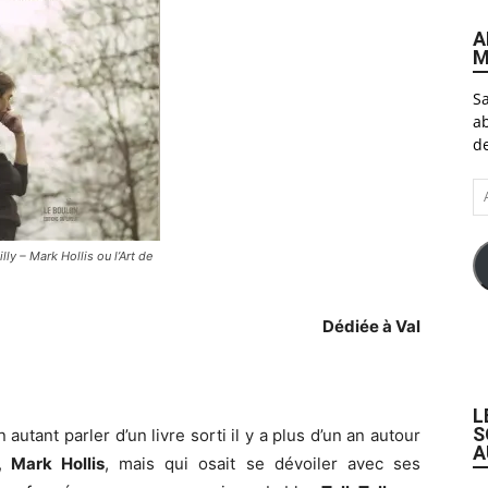
A
M
Sa
ab
de
A
e-
ma
lly – Mark Hollis ou l’Art de
Dédiée à Val
n
L
S
autant parler d’un livre sorti il y a plus d’un an autour
A
,
Mark Hollis
, mais qui osait se dévoiler avec ses