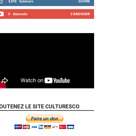
3,010
Suiveurs
SUIVRE
0
Abonnés
S'ABONNER
OUTENEZ LE SITE CULTURESCO