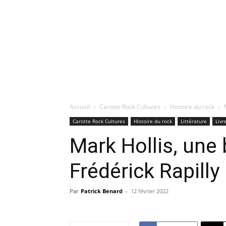
Accueil
Carotte Rock Cultures
Histoire du rock
Carotte Rock Cultures
Histoire du rock
Littérature
Livr
Mark Hollis, une
Frédérick Rapilly
Par
Patrick Benard
-
12 février 2022