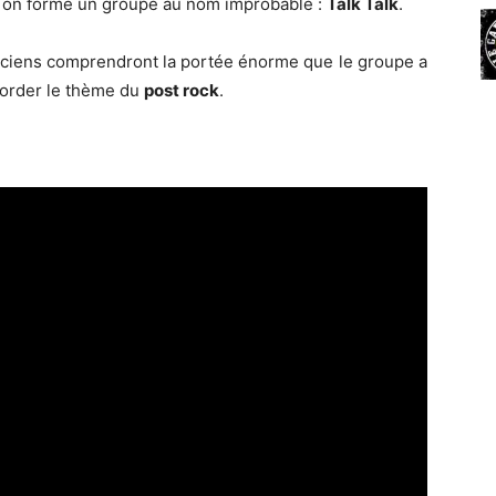
i on formé un groupe au nom improbable :
Talk Talk
.
 anciens comprendront la portée énorme que le groupe a
aborder le thème du
post rock
.