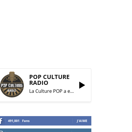
POP CULTURE
RADIO
La Culture POP a enfin trouvé sa RADIO !
491,001
Fans
J'AIME