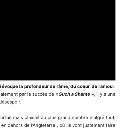
qui évoque la profondeur de l’âme, du coeur, de l’amour
.
dialement par le succès de
« Such a Shame »
, il y a une
 désespoir.
urtait mais plaisait au plus grand nombre malgré tout,
, en dehors de l’Angleterre , où ils vont justement faire