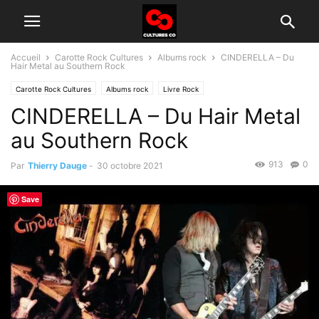
Accueil
Carotte Rock Cultures
Albums rock
CINDERELLA – Du
Hair Metal au Southern Rock
Carotte Rock Cultures
Albums rock
Livre Rock
CINDERELLA – Du Hair Metal
au Southern Rock
913
0
Par
Thierry Dauge
-
30 octobre 2021
Save