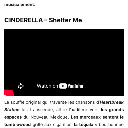
musicalement.
CINDERELLA – Shelter Me
Le souffle original qui traverse les chansons d’
Heartbreak
Station
les transcende, attire l’auditeur vers
les grands
espaces
du Nouveau Mexique.
Les morceaux sentent le
tumbleweed
grillé aux cigarillos,
la téquila
« bourbonnée