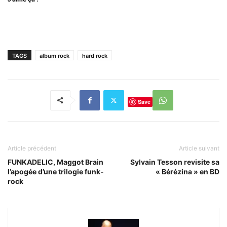
TAGS
album rock
hard rock
Save
Article précédent
Article suivant
FUNKADELIC, Maggot Brain
Sylvain Tesson revisite sa
l’apogée d’une trilogie funk-
« Bérézina » en BD
rock