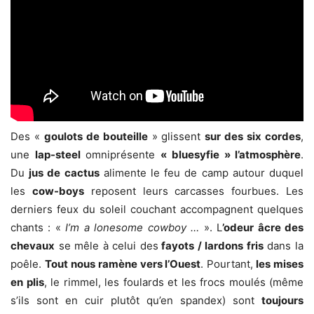
Des «
goulots de bouteille
» glissent
sur des six cordes
,
une
lap-steel
omniprésente
«
bluesyfie » l’atmosphère
.
Du
jus de cactus
alimente le feu de camp autour duquel
les
cow-boys
reposent leurs carcasses fourbues. Les
derniers feux du soleil couchant accompagnent quelques
chants : «
I’m a lonesome cowboy …
». L
’odeur âcre des
chevaux
se mêle à celui des
fayots / lardons fris
dans la
poêle.
Tout nous ramène vers l’Ouest
. Pourtant,
les mises
en plis
, le rimmel, les foulards et les frocs moulés (même
s’ils sont en cuir plutôt qu’en spandex) sont
toujours