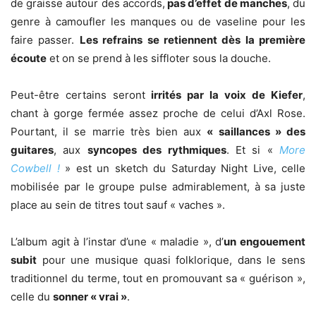
de graisse autour des accords,
pas d’effet de manches
, du
genre à camoufler les manques ou de vaseline pour les
faire passer.
Les refrains se retiennent dès la première
écoute
et on se prend à les siffloter sous la douche.
Peut-être certains seront
irrités par la voix de Kiefer
,
chant à gorge fermée assez proche de celui d’Axl Rose.
Pourtant, il se marrie très bien aux
« saillances » des
guitares
, aux
syncopes des rythmiques
. Et si «
More
Cowbell !
» est un sketch du Saturday Night Live, celle
mobilisée par le groupe pulse admirablement, à sa juste
place au sein de titres tout sauf « vaches ».
L’album agit à l’instar d’une « maladie », d’
un engouement
subit
pour une musique quasi folklorique, dans le sens
traditionnel du terme, tout en promouvant sa « guérison »,
celle du
sonner « vrai »
.