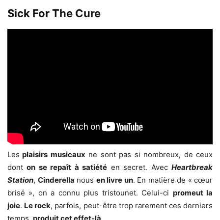
Sick For The Cure
Les
plaisirs musicaux
ne sont pas si nombreux, de ceux
dont
on se repaît à satiété
en secret. Avec
Heartbreak
Station
,
Cinderella
nous
en livre un
. En matière de « cœur
brisé », on a connu plus tristounet. Celui-ci
promeut la
joie
.
Le rock
, parfois, peut-être trop rarement ces derniers
temps,
produit cet effet-là
.