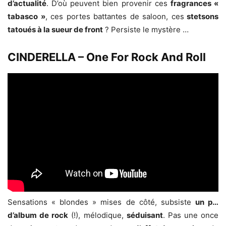
d’actualité
. D’où peuvent bien provenir ces
fragrances «
tabasco »
, ces portes battantes de saloon, ces
stetsons
tatoués à la sueur de front
? Persiste le mystère …
CINDERELLA – One For Rock And Roll
Sensations « blondes » mises de côté, subsiste
un p…
d’album de rock
(!), mélodique,
séduisant
. Pas une once