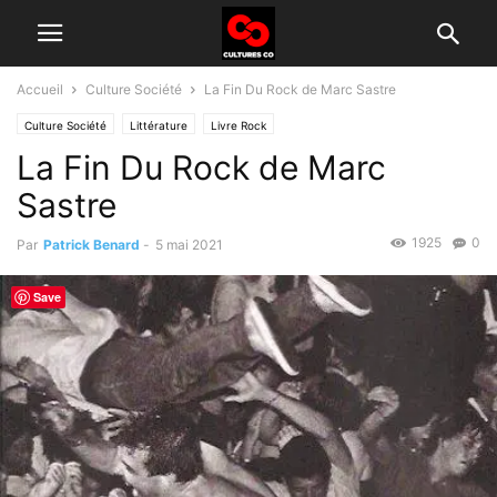
Accueil
Culture Société
La Fin Du Rock de Marc Sastre
Culture Société
Littérature
Livre Rock
La Fin Du Rock de Marc
Sastre
1925
0
Par
Patrick Benard
-
5 mai 2021
Save