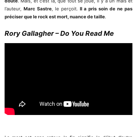
doute
. Mais, et c’est là, que tout se joue, il y a un mais et
l’auteur,
Marc Sastre
, le perçoit.
Il a pris soin de ne pas
préciser que le rock est mort, nuance de taille
.
Rory Gallagher – Do You Read Me