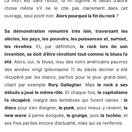
La mort est sans retour, la fin signifie le début d’autre
chose même s’il ne le cite pas clairement dans cet
ouvrage, seul point noir.
Alors pourquoi la fin du rock
?
Sa démonstration remontre très loin, traversant les
siècles, les pays, les pouvoirs, les puissances et, surtout,
les révoltes
. Et, par définition,
le rock lors de son
invention, se doit d’être révoltant tout comme le blues l’a
été
. Alors, oui, le blues, issu des noirs américains pauvres
des années vingt (pléonasme ?) du siècle dernier a été
récupéré par les blancs, parfois pour le plus grand bien,
citant par exemple
Rory Gallagher
. Mais
le rock à ses
débuts a joué le même rôle
. Et chaque fois,
le capitalisme
l’a récupéré
, malgré des tentatives qui furent vaines :
le
disco
pour s’en éloigner,
le punk
, pour mieux y revenir,
la
new wave
à peine évoquée,
le grunge
, puis
la techno
, et
ses free parties encore d’actualité, mais qui se renferme.